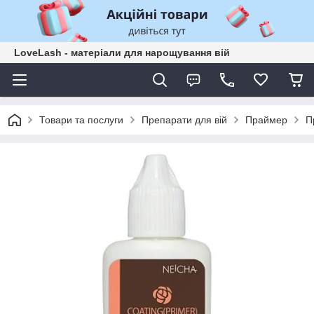
LoveLash - матеріали для нарощування вій
Товари та послуги
Препарати для вій
Праймер
П