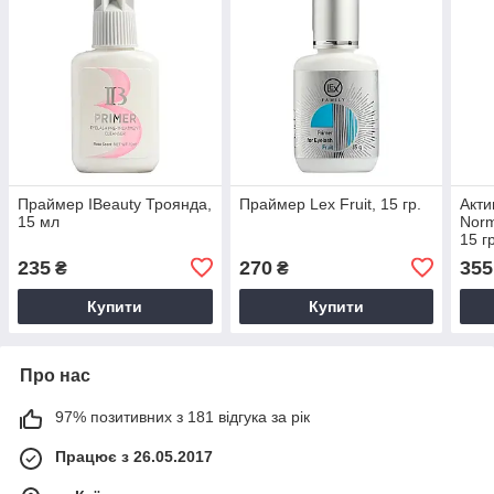
Праймер IBeauty Троянда,
Праймер Lex Fruit, 15 гр.
Акти
15 мл
Norm
15 г
235
270
355
₴
₴
Купити
Купити
Про нас
97% позитивних з 181 відгука за рік
Працює з 26.05.2017