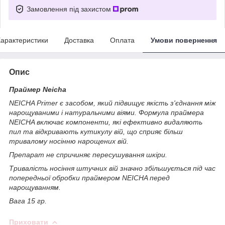
Замовлення під захистом
арактеристики
Доставка
Оплата
Умови повернення
Опис
Праймер Neicha
NEICHA Primer є засобом, який підвищує якість з'єднання між
нарощуваними і натуральними віями. Формула праймера
NEICHA включає компоненти, які ефективно видаляють
пил та відкривають кутикулу вій, що сприяє більш
тривалому носінню нарощених вій.
Препарат не спричиняє пересушування шкіри.
Тривалість носіння штучних вій значно збільшується під час
попередньої обробки праймером NEICHA перед
нарощуванням.
Вага 15 гр.
Приховати