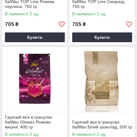
ItalWax TOP Line Рожева
ItalWax TOP Line Смарагд,
перлина, 750 гр
750 гр
В наявності 3 од.
В наявності 3 од.
705
705
₴
₴
Купити
Купити
Гарячий віск в гранулах
ItalWax Glowax Рожева
Гарячий віск в гранулах
вишня, 400 гр
ItalWax Білий шоколад, 500 гр
В наявності 3 од.
В наявності 2 од.