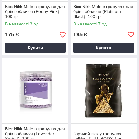
Віск Nikk Mole в гранулах для
Віск Nikk Mole в гранулах для
брів і обличчя (Peony Pink),
брів і обличчя (Platinum
100 гр
Black), 100 гр
В наявності 3 од.
В наявності 7 од.
175
195
₴
₴
Купити
Купити
Віск Nikk Mole в гранулах для
брів і обличчя (Lavender
Гарячий віск у гранулах
Sorbet), 100 гр
ItalWax FULL BODY, 1 кг