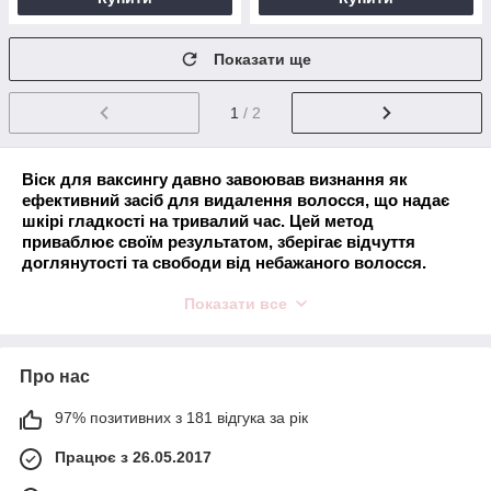
Показати ще
1
/ 2
Віск для ваксингу давно завоював визнання як
ефективний засіб для видалення волосся, що надає
шкірі гладкості на тривалий час. Цей метод
приваблює своїм результатом, зберігає відчуття
доглянутості та свободи від небажаного волосся.
Метод дозволяє забути про постійне гоління,
Показати все
пропонує просте, доступне рішення для тих, хто цінує
якість та тривалий ефект.
Депіляція воском: що це таке?
Про нас
Епіляція воском, або ваксинг, - це косметична
процедура, яка позбавляє небажаних волосків на тілі
97% позитивних з 181 відгука за рік
та обличчі. Основний принцип у тому, що на шкірний
Працює з 26.05.2017
покрив наносять розігрітий віск, який, застигаючи,
захоплює волоски. Потім воскову плівку різко