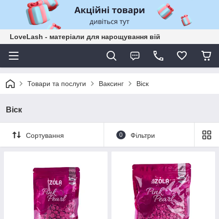
LoveLash - матеріали для нарощування вій
Товари та послуги
Ваксинг
Віск
Віск
Сортування
0
Фільтри