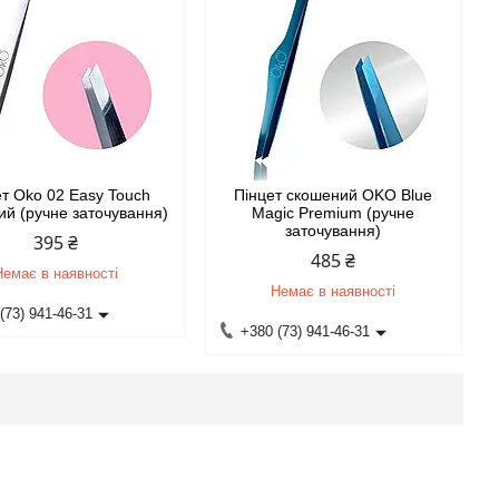
ет Oko 02 Easy Touch
Пінцет скошений OKO Blue
ий (ручне заточування)
Magic Premium (ручне
заточування)
395 ₴
485 ₴
Немає в наявності
Немає в наявності
(73) 941-46-31
+380 (73) 941-46-31