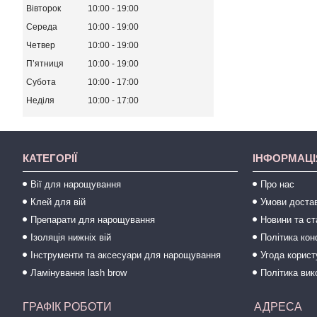
Вівторок
10:00
19:00
Середа
10:00
19:00
Четвер
10:00
19:00
Пʼятниця
10:00
19:00
Субота
10:00
17:00
Неділя
10:00
17:00
КАТЕГОРІЇ
ІНФОРМАЦІ
Вії для нарощування
Про нас
Клей для вій
Умови достав
Препарати для нарощування
Новини та ст
Ізоляція нижніх вій
Політика кон
Інструменти та аксесуари для нарощування
Угода корис
Ламінування lash brow
Політика вик
ГРАФІК РОБОТИ