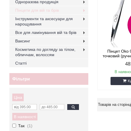
Одноразова продукція
Пінцети для вій та брів
Інструменти та аксесуари для
нарощування
Все для ламінування вій та брів
Ваксинг
Косметика по догляду за тілом,
Пінцет Oko 0
обличчам, волоссям
точковий (руч
48
Статті
В наявно
Фільтри
К
Ціна
В наявності
Так
1