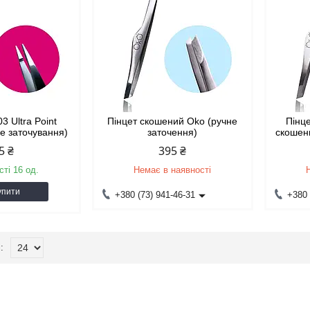
3 Ultra Point
Пінцет скошений Oko (ручне
Пінц
не заточування)
заточення)
скошен
5 ₴
395 ₴
сті 16 од.
Немає в наявності
упити
+380 (73) 941-46-31
+380 