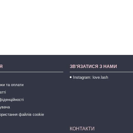
Я
ЗВ'ЯЗАТИСЯ З НАМИ
Instagram: love.lash
ки та оплати
атті
фіденційності
тувача
ористання файлів cookie