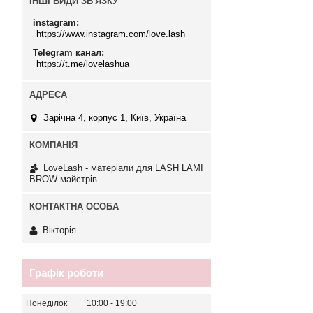
ІНШІ ВИДИ ЗВ'ЯЗКУ
instagram
https://www.instagram.com/love.lash
Telegram канал
https://t.me/lovelashua
Зарічна 4, корпус 1, Київ, Україна
LoveLash - матеріали для LASH LAMI
BROW майстрів
Вікторія
Графік роботи
Понеділок
10:00
19:00