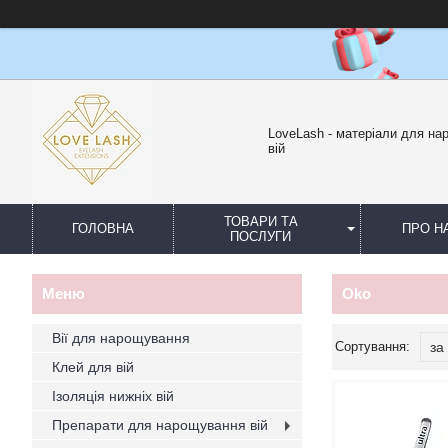
LoveLash - матеріали для н
вій
ТОВАРИ ТА
ГОЛОВНА
ПРО Н
ПОСЛУГИ
Oko
Вії для нарощування
Клей для вій
Ізоляція нижніх вій
Препарати для нарощування вій