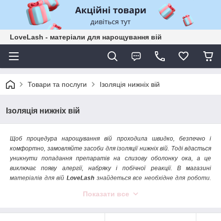
LoveLash - матеріали для нарощування вій
Товари та послуги
Ізоляція нижніх вій
Ізоляція нижніх вій
Щоб процедура нарощування вій проходила швидко, безпечно і
комфортно, замовляйте засоби для ізоляції нижніх вій. Тоді вдасться
уникнути попадання препаратів на слизову оболонку ока, а це
виключає появу алергії, набряку і побічної реакції. В магазині
матеріалів для вій
LoveLash
знайдеться все необхідне для роботи.
Завдяки доступній ціні і широкому вибору, матеріали для себе знайде
Показати все
кожен лешмейкер.
Вигідні умови співпраці та допомогу у виборі – гарантуємо!