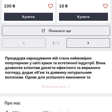
100
18
₴
₴
Купити
Купити
Показати ще
1
/ 2
Процедура нарощування вій стала неймовірно
популярною у світі краси та естетичної індустрії. Вона
дозволяє клієнтам досягти ефектного та виразного
погляду, додає об'єм та довжину натуральним
волоскам. Однак для успішного виконання та
забезпечення максимального комфорту для клієнта
Показати все
треба приділити особливу увагу ізоляції нижніх вій.
Ізоляція нижніх вій при нарощуванні:
навіщо вона потрібна?
Про нас
Ізолювання запобігає склеюванню верхніх та нижніх