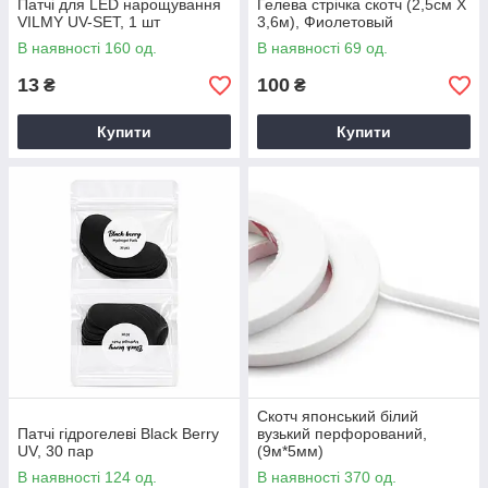
Патчі для LED нарощування
Гелева стрічка скотч (2,5см Х
VILMY UV-SET, 1 шт
3,6м), Фиолетовый
В наявності 160 од.
В наявності 69 од.
13
100
₴
₴
Купити
Купити
Скотч японський білий
Патчі гідрогелеві Black Berry
вузький перфорований,
UV, 30 пар
(9м*5мм)
В наявності 124 од.
В наявності 370 од.