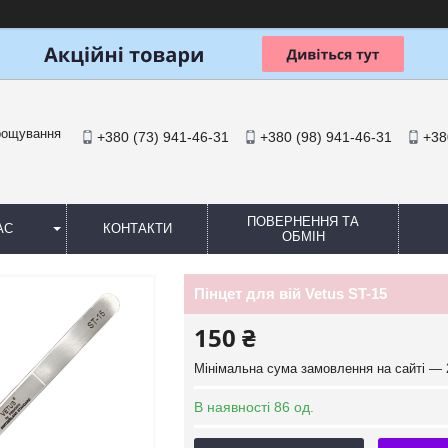
арощування
+380 (73) 941-46-31
+380 (98) 941-46-31
+38
ПОВЕРНЕННЯ ТА
АС
КОНТАКТИ
ОБМІН
Пінцет для вій Vetus ST-15
150 ₴
Мінімальна сума замовлення на сайті — 
В наявності 86 од.