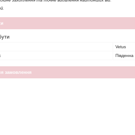
дійне захоплення та точне видалення найтонших вій.
й.
ки
бути
Vetus
к
Південна
ля замовлення