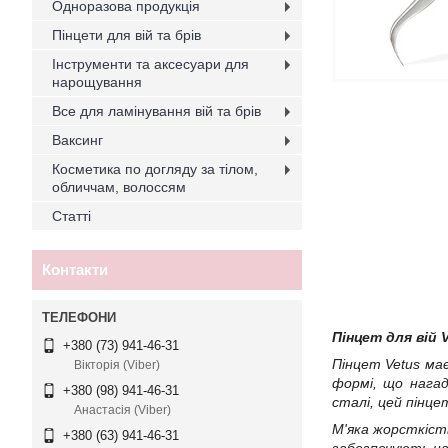
Одноразова продукція
Пінцети для вій та брів
Інструменти та аксесуари для
нарощування
Все для ламінування вій та брів
Ваксинг
Косметика по догляду за тілом,
обличчам, волоссям
Статті
Контакти
Пінцет для вій 
+380 (73) 941-46-31
Пінцет Vetus ма
Вікторія (Viber)
формі, що нагад
+380 (98) 941-46-31
сталі, цей пінц
Анастасія (Viber)
М'яка жорсткіст
+380 (63) 941-46-31