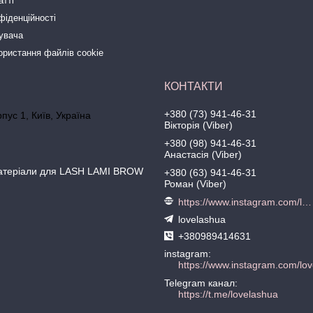
атті
фіденційності
тувача
ористання файлів cookie
+380 (73) 941-46-31
рпус 1, Київ, Україна
Вікторія (Viber)
+380 (98) 941-46-31
Анастасія (Viber)
матеріали для LASH LAMI BROW
+380 (63) 941-46-31
Роман (Viber)
https://www.instagram.com/love.lash
lovelashua
+380989414631
instagram
https://www.instagram.com/lov
Telegram канал
https://t.me/lovelashua