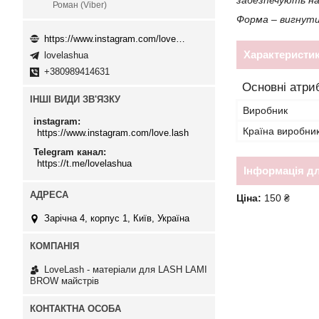
забезпечують на
Роман (Viber)
Форма – вигнути
https://www.instagram.com/love.lash
Характеристи
lovelashua
+380989414631
Основні атри
ІНШІ ВИДИ ЗВ'ЯЗКУ
Виробник
instagram
Країна виробни
https://www.instagram.com/love.lash
Telegram канал
https://t.me/lovelashua
Інформація д
Ціна:
150 ₴
Зарічна 4, корпус 1, Київ, Україна
LoveLash - матеріали для LASH LAMI
BROW майстрів