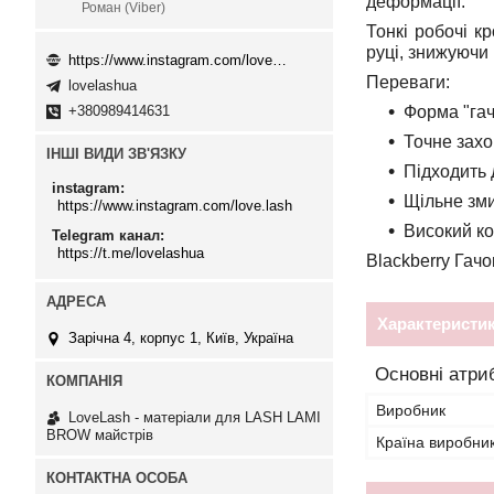
деформації.
Роман (Viber)
Тонкі робочі к
руці, знижуючи
https://www.instagram.com/love.lash
Переваги
:
lovelashua
+380989414631
Форма "гач
Точне захо
ІНШІ ВИДИ ЗВ'ЯЗКУ
Підходить 
instagram
Щільне зм
https://www.instagram.com/love.lash
Високий ко
Telegram канал
https://t.me/lovelashua
Blackberry Гачо
Характеристи
Зарічна 4, корпус 1, Київ, Україна
Основні атри
Виробник
LoveLash - матеріали для LASH LAMI
BROW майстрів
Країна виробни