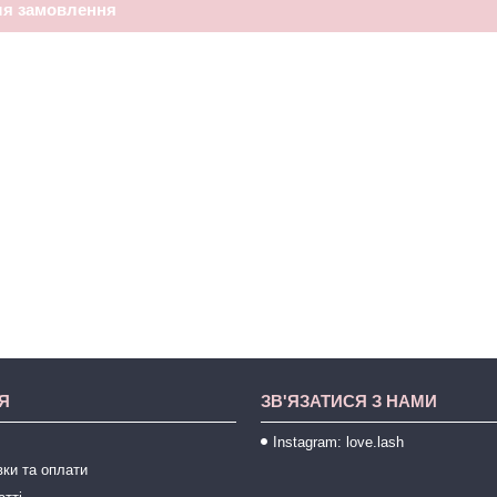
ля замовлення
Я
ЗВ'ЯЗАТИСЯ З НАМИ
Instagram: love.lash
ки та оплати