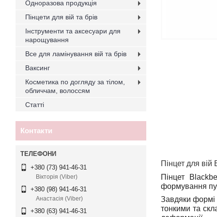
Одноразова продукція
Пінцети для вій та брів
Інструменти та аксесуари для
нарощування
Все для ламінування вій та брів
Ваксинг
Косметика по догляду за тілом,
обличчам, волоссям
Статті
Контакти
Пінцет для вій 
+380 (73) 941-46-31
Пінцет Blackb
Вікторія (Viber)
формування пуч
+380 (98) 941-46-31
Завдяки формі 
Анастасія (Viber)
тонкими та скл
+380 (63) 941-46-31