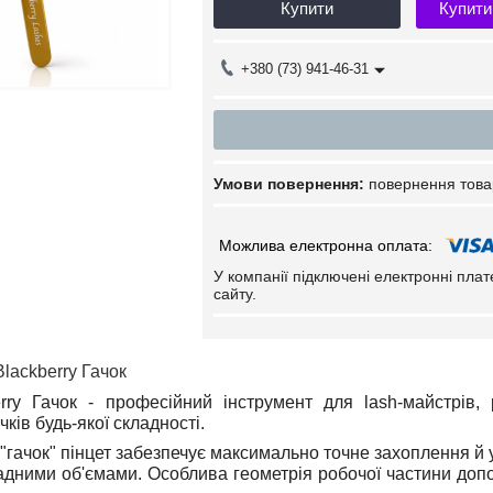
Купити
Купити
+380 (73) 941-46-31
повернення това
У компанії підключені електронні пла
сайту.
Blackberry Гачок
erry Гачок - професійний інструмент для lash-майстрів
ків будь-якої складності.
"гачок" пінцет забезпечує максимально точне захоплення й 
адними об'ємами. Особлива геометрія робочої частини допо