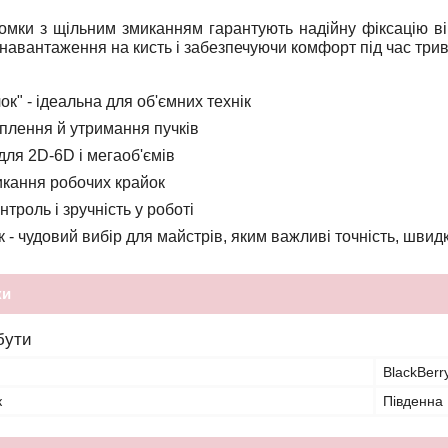
ромки з щільним змиканням гарантують надійну фіксацію вій
 навантаження на кисть і забезпечуючи комфорт під час три
ок" - ідеальна для об'ємних технік
плення й утримання пучків
для 2D-6D і мегаоб'ємів
икання робочих крайок
нтроль і зручність у роботі
к - чудовий вибір для майстрів, яким важливі точність, швидк
ки
бути
BlackBerr
к
Південна