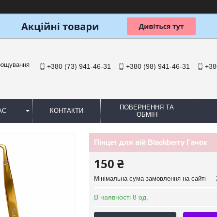
арощування
+380 (73) 941-46-31
+380 (98) 941-46-31
+38
ПОВЕРНЕННЯ ТА
АС
КОНТАКТИ
ОБМІН
Пінцет для вій Blackberry Гачок
150 ₴
Мінімальна сума замовлення на сайті — 
В наявності 8 од.