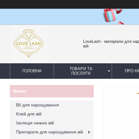
LoveLash - матеріали для н
вій
ТОВАРИ ТА
ГОЛОВНА
ПРО Н
ПОСЛУГИ
Вії для нарощування
Клей для вій
Ізоляція нижніх вій
Препарати для нарощування вій