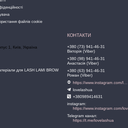
атті
фіденційності
тувача
ористання файлів cookie
+380 (73) 941-46-31
рпус 1, Київ, Україна
Вікторія (Viber)
+380 (98) 941-46-31
Анастасія (Viber)
матеріали для LASH LAMI BROW
+380 (63) 941-46-31
Роман (Viber)
https://www.instagram.com/love.lash
lovelashua
+380989414631
instagram
https://www.instagram.com/lov
Telegram канал
https://t.me/lovelashua