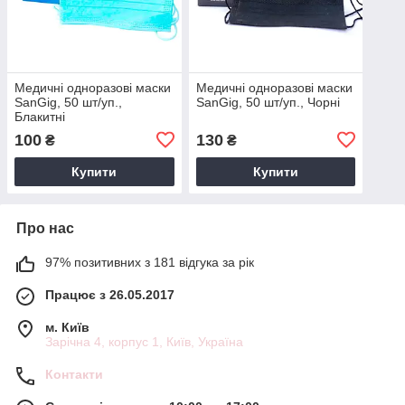
Медичні одноразові маски
Медичні одноразові маски
SanGig, 50 шт/уп.,
SanGig, 50 шт/уп., Чорні
Блакитні
100
130
₴
₴
Купити
Купити
Про нас
97% позитивних з 181 відгука за рік
Працює з 26.05.2017
м. Київ
Зарічна 4, корпус 1, Київ, Україна
Контакти