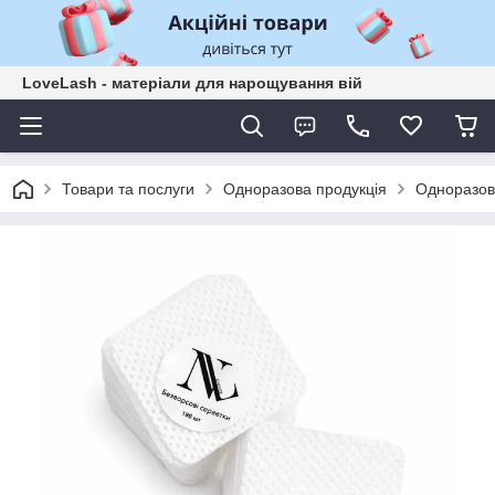
LoveLash - матеріали для нарощування вій
Товари та послуги
Одноразова продукція
Одноразові