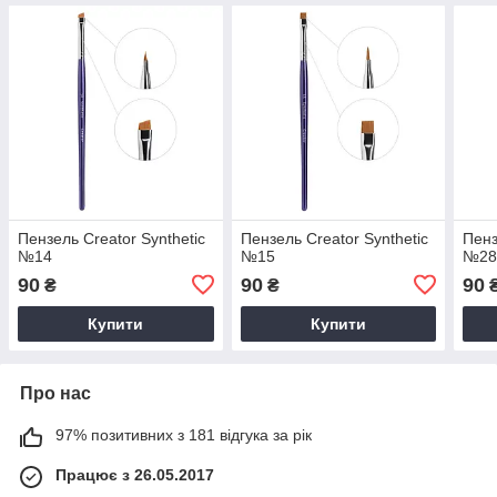
Пензель Creator Synthetic
Пензель Creator Synthetic
Пенз
№14
№15
№2
90
90
90
₴
₴
Купити
Купити
Про нас
97% позитивних з 181 відгука за рік
Працює з 26.05.2017