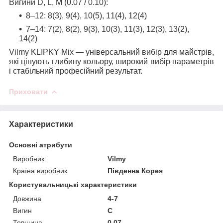
Вигини D, L, M (0.07 / 0.10):
8–12: 8(3), 9(4), 10(5), 11(4), 12(4)
7–14: 7(2), 8(2), 9(3), 10(3), 11(3), 12(3), 13(2),
14(2)
Vilmy KLIPKY Mix — універсальний вибір для майстрів,
які цінують глибину кольору, широкий вибір параметрів
і стабільний професійний результат.
Приховати
Характеристики
Основні атрибути
Виробник
Vilmy
Країна виробник
Південна Корея
Користувальницькі характеристики
Довжина
4-7
Вигин
C
Товщина
0.07