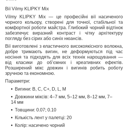
Вії Vilmy KLIPKY Mix
Vilmy KLIPKY Mix — це професійні вії насиченого
чорного кольору, створені для точної, стабільної та
комфортної роботи майстра. Глибокий чорний відтінок
забезпечує виразний контраст і чітку архітектуру
погляду без сірих або синіх нюансів.
Вії виготовлені з еластичного високоякісного волокна,
добре тримають вигин, не деформуються під час
носіння та підходять для всіх технік нарощування —
від класики до об’ємних і креативних ефектів.
Розширений мікс довжин і вигинів робить роботу
зручною та економною.
Параметри
:
Вигини: B, C, C+, D, L, M
Довжини міксів: 4–7 мм, 5–12 мм, 8–12 мм, 7–
14 мм
Товщини: 0.07; 0.10
Кількість лент у палетці: 20
Колір: насичено чорний