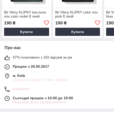
Вії Vilmy KLIPKY two-tone
Вії Vilmy KLIPKY color mix
Вії 
mix color violet 8 ліній
pink 8 ліній
blue 
190
190
190
₴
₴
Купити
Купити
Про нас
97% позитивних з 182 відгуків за рік
Працює з 26.05.2017
м. Київ
Зарічна 4, корпус 1, Київ, Україна
Контакти
Сьогодні працює з 10:00 до 19:00
Показати весь графік роботи