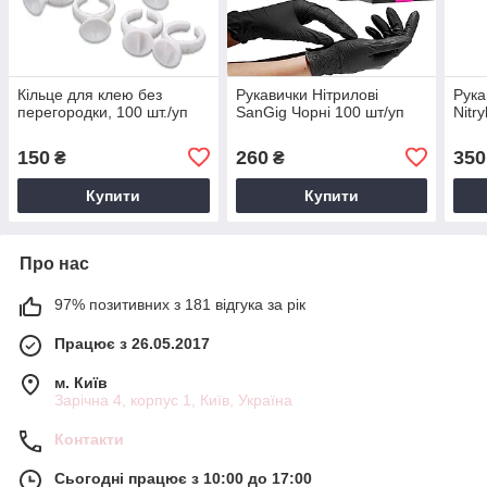
Кільце для клею без
Рукавички Нітрилові
Рука
перегородки, 100 шт./уп
SanGig Чорні 100 шт/уп
Nitr
150
260
350
₴
₴
Купити
Купити
Про нас
97% позитивних з 181 відгука за рік
Працює з 26.05.2017
м. Київ
Зарічна 4, корпус 1, Київ, Україна
Контакти
Сьогодні працює з 10:00 до 17:00