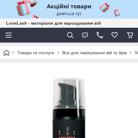
LoveLash - матеріали для нарощування вій
Товари та послуги
Все для ламінування вій та брів
S