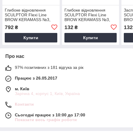
Глибоке відновлення
Глибоке відновлення
Засп
SCULPTOR Flexi Line
SCULPTOR Flexi Line
SCUL
BROW KERAMASS №3,
BROW KERAMASS №3,
BRO
15ml
1,5ml
1,5m
792
132
132
₴
₴
Купити
Купити
Про нас
97% позитивних з 181 відгука за рік
Працює з 26.05.2017
м. Київ
Зарічна 4, корпус 1, Київ, Україна
Контакти
Сьогодні працює з 10:00 до 17:00
Показати весь графік роботи