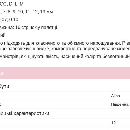
 CC, D, L, M
, 7, 8, 9, 10, 11, 12, 13 мм
.07; 0.10
вжина:
16 стрічок у палетці
ний
во підходять для класичного та об’ємного нарощування. Рівн
і, що забезпечує швидке, комфортне та передбачуване моде
айстрів, які цінують якість, насичений колір та бездоганний
ки
бути
Alias
к
Південна
ицькі характеристики
12