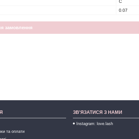
C
0.07
ля замовлення
Я
ЗВ'ЯЗАТИСЯ З НАМИ
Instagram: love.lash
ки та оплати