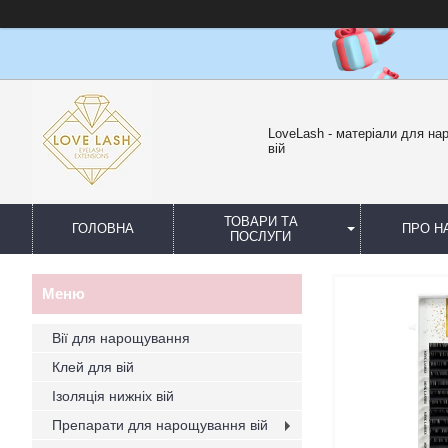
LoveLash - матеріали для н
вій
ТОВАРИ ТА
ГОЛОВНА
ПРО Н
ПОСЛУГИ
Вії для нарощування
Клей для вій
Ізоляція нижніх вій
Препарати для нарощування вій