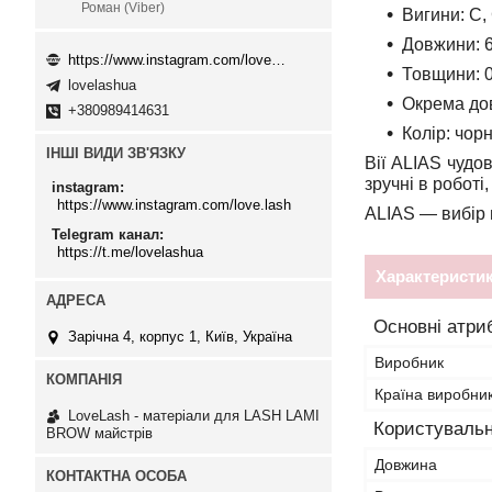
Роман (Viber)
Вигини:
C,
Довжини:
6
https://www.instagram.com/love.lash
Товщини:
0
lovelashua
Окрема до
+380989414631
Колір:
чор
ІНШІ ВИДИ ЗВ'ЯЗКУ
Вії ALIAS чудо
зручні в робот
instagram
https://www.instagram.com/love.lash
ALIAS — вибір м
Telegram канал
https://t.me/lovelashua
Характеристи
Основні атри
Зарічна 4, корпус 1, Київ, Україна
Виробник
Країна виробни
LoveLash - матеріали для LASH LAMI
Користувальн
BROW майстрів
Довжина