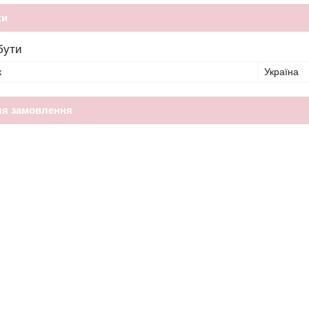
ки
бути
к
Україна
ля замовлення