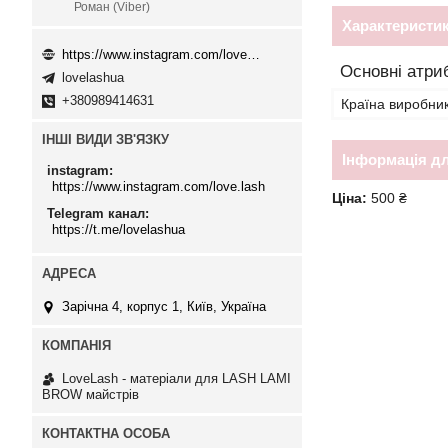
Роман (Viber)
Характеристи
https://www.instagram.com/love.lash
Основні атри
lovelashua
+380989414631
Країна виробни
ІНШІ ВИДИ ЗВ'ЯЗКУ
Інформація д
instagram
https://www.instagram.com/love.lash
Ціна:
500 ₴
Telegram канал
https://t.me/lovelashua
Зарічна 4, корпус 1, Київ, Україна
LoveLash - матеріали для LASH LAMI
BROW майстрів