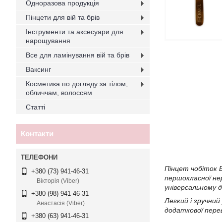
Одноразова продукція
Пінцети для вій та брів
Інструменти та аксесуари для
нарощування
Все для ламінування вій та брів
Ваксинг
Косметика по догляду за тілом,
обличчам, волоссям
Статті
Контакти
Пінцет чобіток 
+380 (73) 941-46-31
першокласної нер
Вікторія (Viber)
універсальному д
+380 (98) 941-46-31
Легкий і зручний
Анастасія (Viber)
додаткової пере
+380 (63) 941-46-31