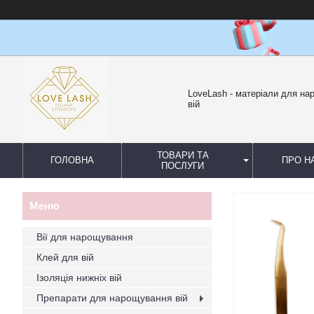
LoveLash - матеріали для н
вій
ТОВАРИ ТА
ГОЛОВНА
ПРО Н
ПОСЛУГИ
Вії для нарощування
Клей для вій
Ізоляція нижніх вій
Препарати для нарощування вій