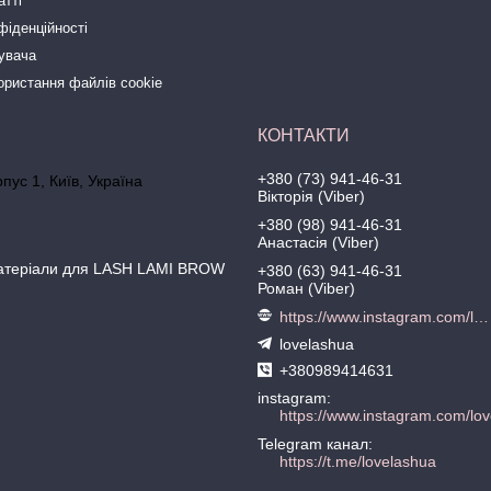
атті
фіденційності
тувача
ористання файлів cookie
+380 (73) 941-46-31
рпус 1, Київ, Україна
Вікторія (Viber)
+380 (98) 941-46-31
Анастасія (Viber)
матеріали для LASH LAMI BROW
+380 (63) 941-46-31
Роман (Viber)
https://www.instagram.com/love.lash
lovelashua
+380989414631
instagram
https://www.instagram.com/lov
Telegram канал
https://t.me/lovelashua