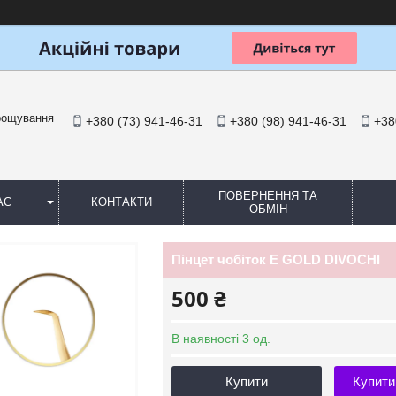
арощування
+380 (73) 941-46-31
+380 (98) 941-46-31
+38
ПОВЕРНЕННЯ ТА
АС
КОНТАКТИ
ОБМІН
Пінцет чобіток E GOLD DIVOCHI
500 ₴
В наявності 3 од.
Купити
Купити