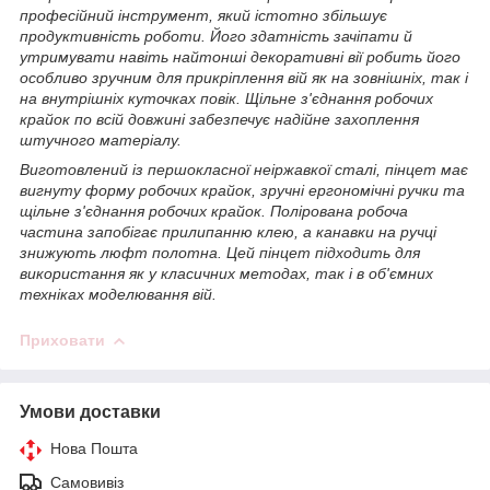
професійний інструмент, який істотно збільшує
продуктивність роботи. Його здатність зачіпати й
утримувати навіть найтонші декоративні вії робить його
особливо зручним для прикріплення вій як на зовнішніх, так і
на внутрішніх куточках повік. Щільне з'єднання робочих
крайок по всій довжині забезпечує надійне захоплення
штучного матеріалу.
Виготовлений із першокласної неіржавкої сталі, пінцет має
вигнуту форму робочих крайок, зручні ергономічні ручки та
щільне з'єднання робочих крайок. Полірована робоча
частина запобігає прилипанню клею, а канавки на ручці
знижують люфт полотна. Цей пінцет підходить для
використання як у класичних методах, так і в об'ємних
техніках моделювання вій.
Приховати
Умови доставки
Нова Пошта
Самовивіз