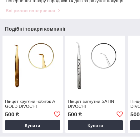
Повернення товару впродовж 14 днів за рахунок покупця
Всі умови повернення
Подібні товари компанії
Пінцет круглий чобіток A
Пінцет вигнутий SATIN
Пінц
GOLD DIVOCHI
DIVOCHI
DIV
500
500
500
₴
₴
Купити
Купити