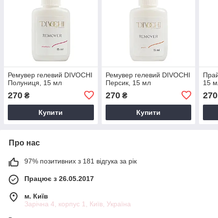
Ремувер гелевий DIVOCHI
Ремувер гелевий DIVOCHI
Прай
Полуниця, 15 мл
Персик, 15 мл
15 м
270
270
270
₴
₴
Купити
Купити
Про нас
97% позитивних з 181 відгука за рік
Працює з 26.05.2017
м. Київ
Зарічна 4, корпус 1, Київ, Україна