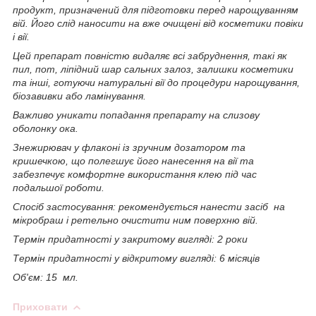
продукт, призначений для підготовки перед нарощуванням
вій. Його слід наносити на вже очищені від косметики повіки
і вії.
Цей препарат повністю видаляє всі забруднення, такі як
пил, пот, ліпідний шар сальних залоз, залишки косметики
та інші, готуючи натуральні вії до процедури нарощування,
біозавивки або ламінування.
Важливо уникати попадання препарату на слизову
оболонку ока.
Знежирювач у флаконі із зручним дозатором та
кришечкою, що полегшує його нанесення на вії та
забезпечує комфортне використання клею під час
подальшої роботи.
Спосіб застосування: рекомендується нанести засіб на
мікробраш і ретельно очистити ним поверхню вій.
Термін придатності у закритому вигляді: 2 роки
Термін придатності у відкритому вигляді: 6 місяців
Об'єм: 15 мл.
Приховати