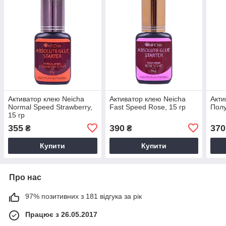
Активатор клею Neicha
Активатор клею Neicha
Акти
Normal Speed Strawberry,
Fast Speed Rose, 15 гр
Полу
15 гр
355
390
370
₴
₴
Купити
Купити
Про нас
97% позитивних з 181 відгука за рік
Працює з 26.05.2017