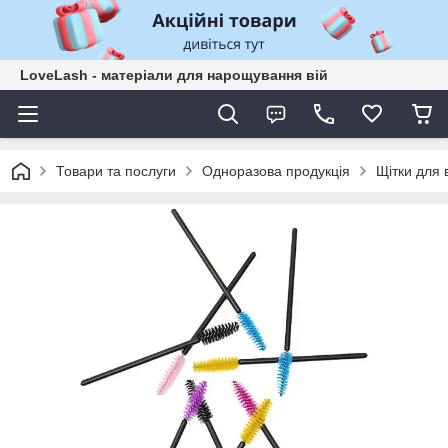
LoveLash - матеріали для нарощування вій
Товари та послуги
Одноразова продукція
Щітки для 