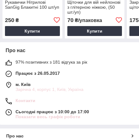
Рукавички Нітрилові
Щіточки для вій нейлонові
Закр
SanGig Блакитні 100 шт/уп
з глітерною ніжкою, (50
щіто
шт./уп)
250
70
175
₴
₴/упаковка
Купити
Купити
Про нас
97% позитивних з 181 відгука за рік
Працює з 26.05.2017
м. Київ
Зарічна 4, корпус 1, Київ, Україна
Контакти
Сьогодні працює з 10:00 до 17:00
Показати весь графік роботи
Про нас