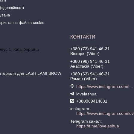
атті
фіденційності
тувача
ористання файлів cookie
+380 (73) 941-46-31
рпус 1, Київ, Україна
Вікторія (Viber)
+380 (98) 941-46-31
Анастасія (Viber)
матеріали для LASH LAMI BROW
+380 (63) 941-46-31
Роман (Viber)
https://www.instagram.com/love.lash
lovelashua
+380989414631
instagram
https://www.instagram.com/lov
Telegram канал
https://t.me/lovelashua