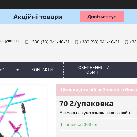
арощування
+380 (73) 941-46-31
+380 (98) 941-46-31
+38
ПОВЕРНЕННЯ ТА
АС
КОНТАКТИ
ОБМІН
Щіточки для вій нейлонові з блаки
70 ₴/упаковка
Мінімальна сума замовлення на сайті — 
В наявності 308 од.