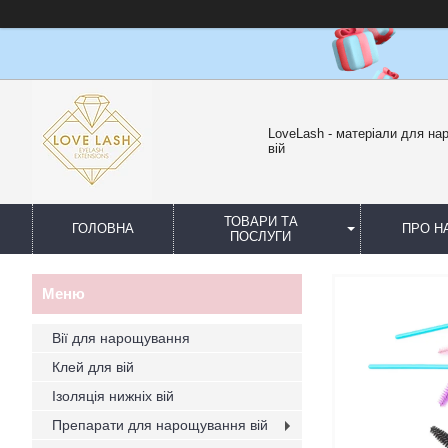
LoveLash - матеріали для н
вій
ТОВАРИ ТА
ГОЛОВНА
ПРО Н
ПОСЛУГИ
Вії для нарощування
Клей для вій
Ізоляція нижніх вій
Препарати для нарощування вій