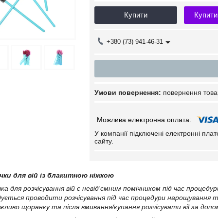
Купити
Купити
+380 (73) 941-46-31
повернення това
У компанії підключені електронні пла
сайту.
чки для вій із блакитною ніжкою
а для розчісування вій є невід'ємним помічником під час процед
ується проводити розчісування під час процедури нарощування та к
ажливо щоранку та після вмивання/купання розчісувати вії за допо