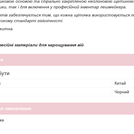
иковою основою та спірально закріпленою нейлоновою щетиною.
ики, так і для включення у професійний інвентар лешмейкера.
єнтів забезпечується тим, що кожна щіточка використовується ли
окому стандарті гігієнічності.
акитна.
фесійні матеріали для нарощування вій
ки
бути
к
Китай
Чорний
ля замовлення
ка