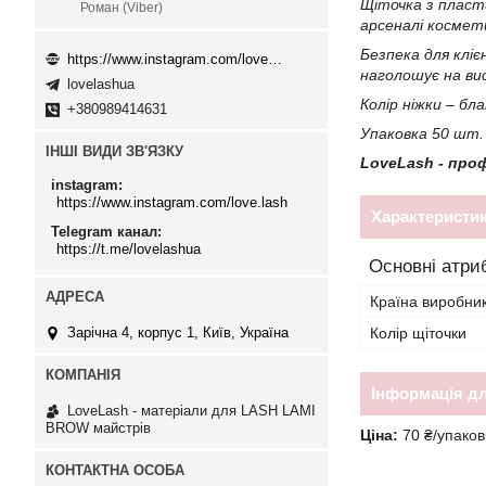
Щіточка з пласт
Роман (Viber)
арсеналі космет
Безпека для клі
https://www.instagram.com/love.lash
наголошує на вис
lovelashua
Колір ніжки – бл
+380989414631
Упаковка 50 шт.
ІНШІ ВИДИ ЗВ'ЯЗКУ
LoveLash - про
instagram
https://www.instagram.com/love.lash
Характеристи
Telegram канал
https://t.me/lovelashua
Основні атри
Країна виробни
Колір щіточки
Зарічна 4, корпус 1, Київ, Україна
Інформація д
LoveLash - матеріали для LASH LAMI
BROW майстрів
Ціна:
70 ₴/упаков