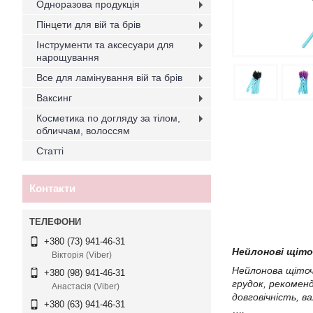
Одноразова продукція
Пінцети для вій та брів
Інструменти та аксесуари для
нарощування
Все для ламінування вій та брів
Ваксинг
Косметика по догляду за тілом,
обличчам, волоссям
Статті
Контакти
+380 (73) 941-46-31
Нейлонові щіто
Вікторія (Viber)
Нейлонова щіточк
+380 (98) 941-46-31
грудок, рекоменд
Анастасія (Viber)
довговічність, в
+380 (63) 941-46-31