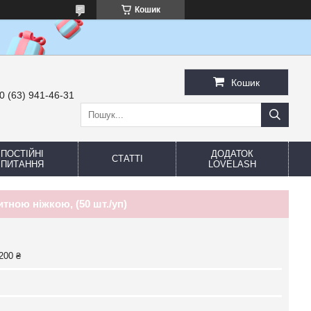
Кошик
Кошик
0 (63) 941-46-31
ПОСТІЙНІ
ДОДАТОК
СТАТТІ
ПИТАННЯ
LOVELASH
тною ніжкою, (50 шт./уп)
200 ₴