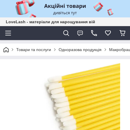
LoveLash - матеріали для нарощування вій
Товари та послуги
Одноразова продукція
Макробраш