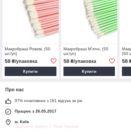
Макробраші Рожеві, (50
Макробраші М'ятні, (50
Макр
шт./уп)
шт./уп)
(50 
58
58
58
₴/упаковка
₴/упаковка
₴
Купити
Купити
Про нас
97% позитивних з 181 відгука за рік
Працює з 26.05.2017
м. Київ
Зарічна 4, корпус 1, Київ, Україна