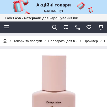
LoveLash - матеріали для нарощування вій
Товари та послуги
Препарати для вій
Праймер
П