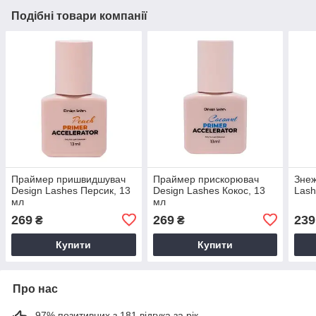
Подібні товари компанії
Праймер пришвидшувач
Праймер прискорювач
Знеж
Design Lashes Персик, 13
Design Lashes Кокос, 13
Lash
мл
мл
269
269
239
₴
₴
Купити
Купити
Про нас
97% позитивних з 181 відгука за рік