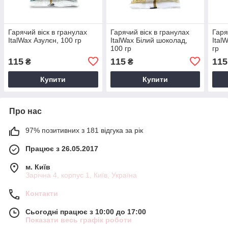
Гарячий віск в гранулах
Гарячий віск в гранулах
Гаря
ItalWax Азулєн, 100 гр
ItalWax Білий шоколад,
Ital
100 гр
гр
115
115
115
₴
₴
Купити
Купити
Про нас
97% позитивних з 181 відгука за рік
Працює з 26.05.2017
м. Київ
Зарічна 4, корпус 1, Київ, Україна
Контакти
Сьогодні працює з 10:00 до 17:00
Показати весь графік роботи