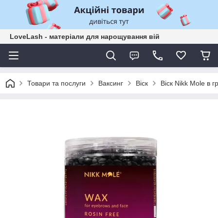
LoveLash - матеріали для нарощування вій
Товари та послуги
Ваксинг
Віск
Віск Nikk Mole в г