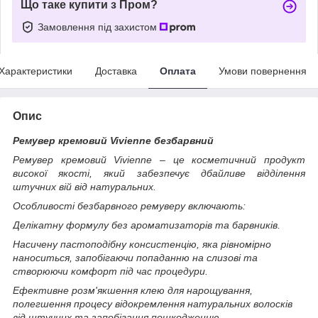
Що таке купити з Пром?
Замовлення під захистом
Характеристики
Доставка
Оплата
Умови повернення
Опис
Ремувер кремовий Vivienne безбарвний
Ремувер кремовий Vivienne – це косметичний продукт
високої якості, який забезпечує дбайливе відділення
штучних вій від натуральних.
Особливості безбарвного ремуверу включають:
Делікатну формулу без ароматизаторів та барвників.
Насичену пастоподібну консистенцію, яка рівномірно
наноситься, запобігаючи попаданню на слизові та
створюючи комфорт під час процедури.
Ефективне розм'якшення клею для нарощування,
полегшення процесу відокремлення натуральних волосків
від штучних та запобігання пошкодженню.