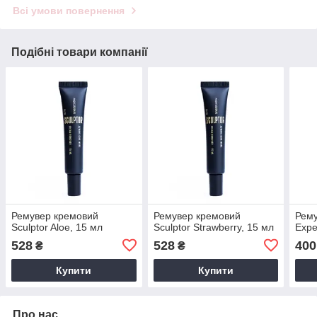
Всі умови повернення
Подібні товари компанії
Ремувер кремовий
Ремувер кремовий
Рему
Sculptor Aloe, 15 мл
Sculptor Strawberry, 15 мл
Expe
528
528
400
₴
₴
Купити
Купити
Про нас