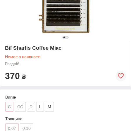
Вії Sharlis Coffee Мікс
Немає в наявності
Роздріб
370
₴
Вигин
C
CC
D
L
M
Товщина
0.07
0.10