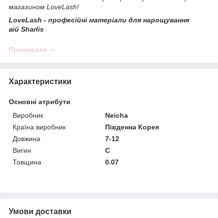
магазином LoveLash!
LoveLash - професійні матеріали для нарощування
вій Sharlis
Приховати
Характеристики
Основні атрибути
Виробник
Neicha
Країна виробник
Південна Корея
Довжина
7-12
Вигин
C
Товщина
0.07
Умови доставки