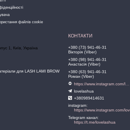
атті
фіденційності
тувача
ористання файлів cookie
+380 (73) 941-46-31
рпус 1, Київ, Україна
Вікторія (Viber)
+380 (98) 941-46-31
Анастасія (Viber)
матеріали для LASH LAMI BROW
+380 (63) 941-46-31
Роман (Viber)
https://www.instagram.com/love.lash
lovelashua
+380989414631
instagram
https://www.instagram.com/lov
Telegram канал
https://t.me/lovelashua