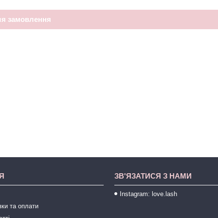
ля замовлення
Я
ЗВ'ЯЗАТИСЯ З НАМИ
Instagram: love.lash
ки та оплати