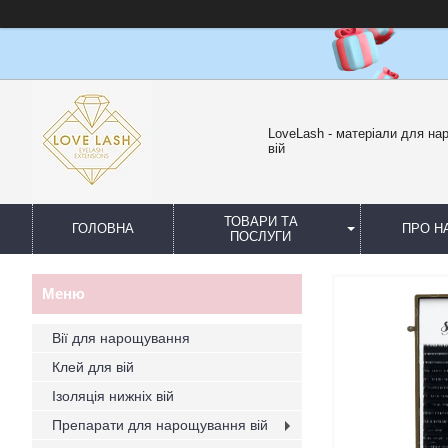
LoveLash - матеріали для н
вій
ТОВАРИ ТА
ГОЛОВНА
ПРО Н
ПОСЛУГИ
Вії для нарощування
Клей для вій
Ізоляція нижніх вій
Препарати для нарощування вій