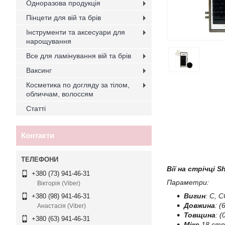
Одноразова продукція
Пінцети для вій та брів
Інструменти та аксесуари для
нарощування
Все для ламінування вій та брів
Ваксинг
Косметика по догляду за тілом,
обличчам, волоссям
Статті
Контакти
Вії на стрічці Sh
+380 (73) 941-46-31
Параметри:
Вікторія (Viber)
Вигин
: C, C
+380 (98) 941-46-31
Довжина
: (
Анастасія (Viber)
Товщина
: (
+380 (63) 941-46-31
Мікс
18 стрі