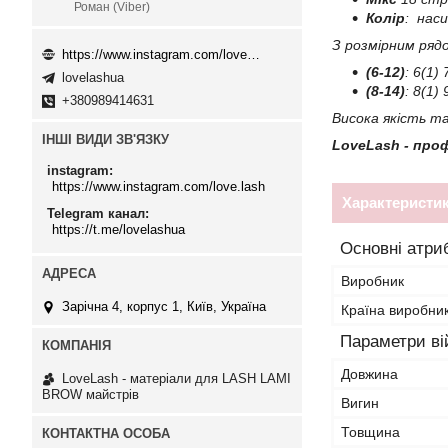
Роман (Viber)
Колір
: наси
З розмірним ряд
https://www.instagram.com/love.lash
(6-12)
: 6(1) 
lovelashua
(8-14)
: 8(1) 
+380989414631
Висока якість т
ІНШІ ВИДИ ЗВ'ЯЗКУ
LoveLash - про
instagram
https://www.instagram.com/love.lash
Характеристи
Telegram канал
https://t.me/lovelashua
Основні атри
Виробник
Зарічна 4, корпус 1, Київ, Україна
Країна виробни
Параметри ві
Довжина
LoveLash - матеріали для LASH LAMI
BROW майстрів
Вигин
Товщина