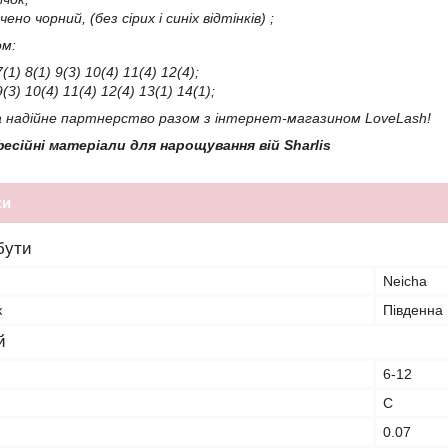
чено чорний, (без сірих і синіх відтінків) ;
ом:
7(1) 8(1) 9(3) 10(4) 11(4) 12(4);
9(3) 10(4) 11(4) 12(4) 13(1) 14(1);
а надійне партнерство разом з інтернет-магазином LoveLash!
фесійні матеріали для нарощування вій
Sharlis
ки
бути
Neicha
к
Південна
й
6-12
C
0.07