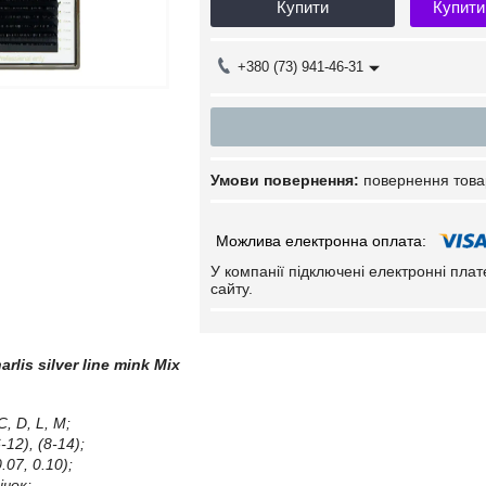
Купити
Купити
+380 (73) 941-46-31
повернення това
У компанії підключені електронні пла
сайту.
arlis silver line mink Mix
C, D, L, M;
6-12), (8-14);
0.07, 0.10);
чок;