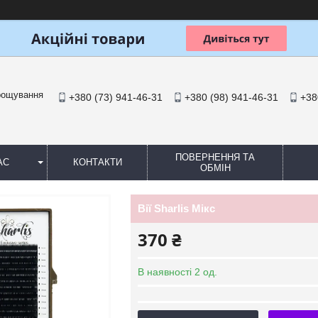
арощування
+380 (73) 941-46-31
+380 (98) 941-46-31
+38
ПОВЕРНЕННЯ ТА
АС
КОНТАКТИ
ОБМІН
Вії Sharlis Мікс
370 ₴
В наявності 2 од.