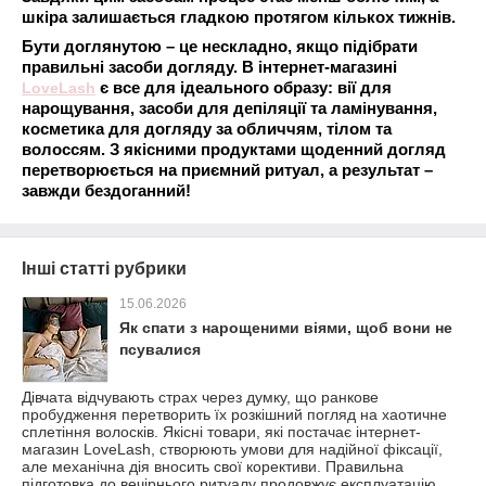
шкіра залишається гладкою протягом кількох тижнів.
Бути доглянутою – це нескладно, якщо підібрати
правильні засоби догляду. В інтернет-магазині
LoveLash
є все для ідеального образу: вії для
нарощування, засоби для депіляції та ламінування,
косметика для догляду за обличчям, тілом та
волоссям. З якісними продуктами щоденний догляд
перетворюється на приємний ритуал, а результат –
завжди бездоганний!
Інші статті рубрики
15.06.2026
Як спати з нарощеними віями, щоб вони не
псувалися
Дівчата відчувають страх через думку, що ранкове
пробудження перетворить їх розкішний погляд на хаотичне
сплетіння волосків. Якісні товари, які постачає інтернет-
магазин LoveLash, створюють умови для надійної фіксації,
але механічна дія вносить свої корективи. Правильна
підготовка до вечірнього ритуалу продовжує експлуатацію