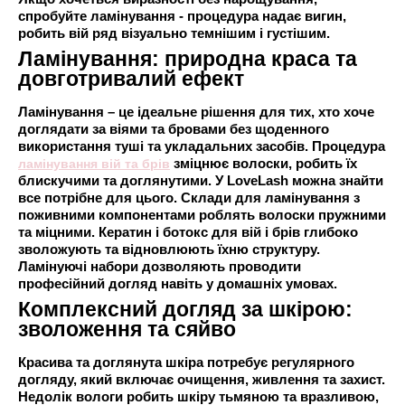
спробуйте ламінування - процедура надає вигин,
робить вій ряд візуально темнішим і густішим.
Ламінування: природна краса та
довготривалий ефект
Ламінування – це ідеальне рішення для тих, хто хоче
доглядати за віями та бровами без щоденного
використання туші та укладальних засобів. Процедура
ламінування вій та брів
зміцнює волоски, робить їх
блискучими та доглянутими. У LoveLash можна знайти
все потрібне для цього. Склади для ламінування з
поживними компонентами роблять волоски пружними
та міцними. Кератин і ботокс для вій і брів глибоко
зволожують та відновлюють їхню структуру.
Ламінуючі набори дозволяють проводити
професійний догляд навіть у домашніх умовах.
Комплексний догляд за шкірою:
зволоження та сяйво
Красива та доглянута шкіра потребує регулярного
догляду, який включає очищення, живлення та захист.
Недолік вологи робить шкіру тьмяною та вразливою,