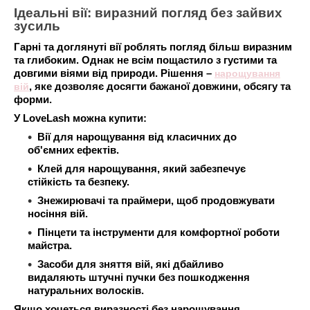
Ідеальні вії: виразний погляд без зайвих
зусиль
Гарні та доглянуті вії роблять погляд більш виразним
та глибоким. Однак не всім пощастило з густими та
довгими віями від природи. Рішення –
нарощування
вій
, яке дозволяє досягти бажаної довжини, обсягу та
форми.
У LoveLash можна купити:
Вії для нарощування від класичних до
об'ємних ефектів.
Клей для нарощування, який забезпечує
стійкість та безпеку.
Знежирювачі та праймери, щоб продовжувати
носіння вій.
Пінцети та інструменти для комфортної роботи
майстра.
Засоби для зняття вій, які дбайливо
видаляють штучні пучки без пошкодження
натуральних волосків.
Якщо хочеться виразності без нарощування,