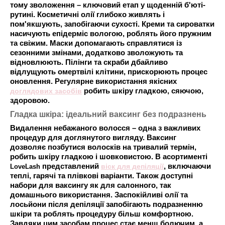
тому зволоження – ключовий етап у щоденній б'юті-
рутині. Косметичні олії глибоко живлять і
пом'якшують, запобігаючи сухості. Креми та сироватки
насичують епідерміс вологою, роблять його пружним
та свіжим. Маски допомагають справлятися із
сезонними змінами, додатково зволожують та
відновлюють. Пілінги та скраби дбайливо
відлущують омертвілі клітини, прискорюють процес
оновлення. Регулярне використання якісних
доглядових засобів
робить шкіру гладкою, сяючою,
здоровою.
Гладка шкіра: ідеальний ваксинг без подразнень
Видалення небажаного волосся – одна з важливих
процедур для доглянутого вигляду. Ваксинг
дозволяє позбутися волосків на тривалий термін,
робить шкіру гладкою і шовковистою. В асортименті
представлений
віск для депіляції
, включаючи
LoveLash
теплі, гарячі та плівкові варіанти. Також доступні
набори для ваксингу як для салонного, так
домашнього використання. Заспокійливі олії та
лосьйони після депіляції запобігають подразненню
шкіри та роблять процедуру більш комфортною.
Завдяки цим засобам процес стає менш болючим, а