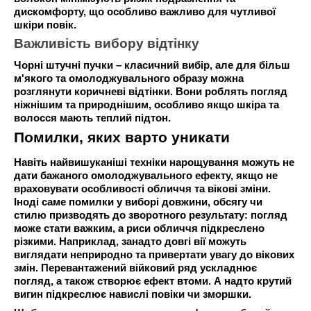
дискомфорту, що особливо важливо для чутливої ​​
шкіри повік.
Важливість вибору відтінку
Чорні штучні пучки – класичний вибір, але для більш
м'якого та омолоджувального образу можна
розглянути коричневі відтінки. Вони роблять погляд
ніжнішим та природнішим, особливо якщо шкіра та
волосся мають теплий підтон.
Помилки, яких варто уникати
Навіть найвишуканіші техніки нарощування можуть не
дати бажаного омолоджувального ефекту, якщо не
враховувати особливості обличчя та вікові зміни.
Іноді саме помилки у виборі довжини, обсягу чи
стилю призводять до зворотного результату: погляд
може стати важким, а риси обличчя підкреслено
різкими. Наприклад, занадто довгі вії можуть
виглядати неприродно та привертати увагу до вікових
змін. Перевантажений війковий ряд ускладнює
погляд, а також створює ефект втоми. А надто крутий
вигин підкреслює навислі повіки чи зморшки.