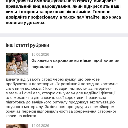
Щоб досягти омолоджувального ефекту, вибирайте
правильний вид нарощування, який підкреслить ваші
сильні сторони та приховає вікові зміни. Головне –
довіряйте професіоналу, а також пам'ятайте, що краса
полягає у деталях.
Інші статті рубрики
15.06.2026
Як спати з нарощеними віями, щоб вони не
псувалися
Дівчата відчувають страх через думку, що ранкове
пробудження перетворить їх розкішний погляд на хаотичне
сплетіння волосків. Якісні товари, які постачає інтернет-
магазин LoveLash, створюють умови для надійної фіксації,
але механічна дія вносить свої корективи. Правильна
підготовка до вечірнього ритуалу продовжує експлуатацію
штучного матеріалу. Закінчення процедури лешмейкером
означає перехід відповідальності за збереження створеної
краси на клієнта.
14.06.2026