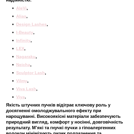
надійністю.
AleVi
,
Alias
,
Design Lashes
,
I-Beauty
,
Infinity
,
LEX
,
Nagaraku
,
Neicha
,
Sculptor Lash
,
Vilmy
,
Viva Lash
,
Viya
.
Якість штучних пучків відіграє ключову роль у
досягненні омолоджувального ефекту при
нарощуванні. Високоякісні матеріали забезпечують
природний вигляд, комфорт у носінні, довговічність
результату. М'які та гнучкі пучки з гіпоалергенних
волокон мінімізують ризик подразнення та