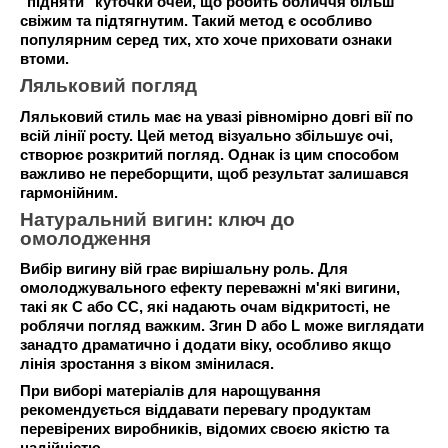
"підняти" куточки очей, що робить обличчя більш
свіжим та підтягнутим. Такий метод є особливо
популярним серед тих, хто хоче приховати ознаки
втоми.
Ляльковий погляд
Ляльковий стиль має на увазі рівномірно довгі вії по
всій лінії росту. Цей метод візуально збільшує очі,
створює розкритий погляд. Однак із цим способом
важливо не переборщити, щоб результат залишався
гармонійним.
Натуральний вигин: ключ до
омолодження
Вибір вигину вій грає вирішальну роль. Для
омолоджувального ефекту переважні м'які вигини,
такі як C або CC, які надають очам відкритості, не
роблячи погляд важким. Згин D або L може виглядати
занадто драматично і додати віку, особливо якщо
лінія зростання з віком змінилася.
При виборі матеріалів для нарощування
рекомендується віддавати перевагу продуктам
перевірених виробників, відомих своєю якістю та