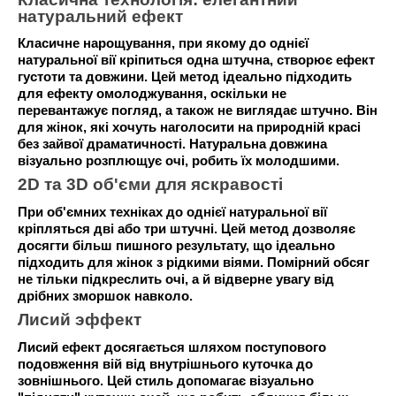
натуральний ефект
Класичне нарощування, при якому до однієї
натуральної вії кріпиться одна штучна, створює ефект
густоти та довжини. Цей метод ідеально підходить
для ефекту омолоджування, оскільки не
перевантажує погляд, а також не виглядає штучно. Він
для жінок, які хочуть наголосити на природній красі
без зайвої драматичності. Натуральна довжина
візуально розплющує очі, робить їх молодшими.
2D та 3D об'єми для яскравості
При об'ємних техніках до однієї натуральної вії
кріпляться дві або три штучні. Цей метод дозволяє
досягти більш пишного результату, що ідеально
підходить для жінок з рідкими віями. Помірний обсяг
не тільки підкреслить очі, а й відверне увагу від
дрібних зморшок навколо.
Лисий эффект
Лисий ефект досягається шляхом поступового
подовження вій від внутрішнього куточка до
зовнішнього. Цей стиль допомагає візуально