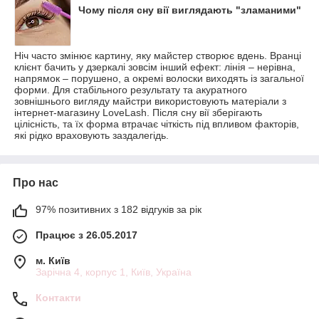
Чому після сну вії виглядають "зламаними"
Ніч часто змінює картину, яку майстер створює вдень. Вранці
клієнт бачить у дзеркалі зовсім інший ефект: лінія – нерівна,
напрямок – порушено, а окремі волоски виходять із загальної
форми. Для стабільного результату та акуратного
зовнішнього вигляду майстри використовують матеріали з
інтернет-магазину LoveLash. Після сну вії зберігають
цілісність, та їх форма втрачає чіткість під впливом факторів,
які рідко враховують заздалегідь.
Про нас
97% позитивних з 182 відгуків за рік
Працює з 26.05.2017
м. Київ
Зарічна 4, корпус 1, Київ, Україна
Контакти