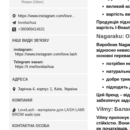
Роман (Viber)
великий ас
вартість в
https://www.instagram.com/love.lash
Продукція підх
lovelashua
вартість I-Beau
+380989414631
Nagaraku: О
ІНШІ ВИДИ ЗВ'ЯЗКУ
Виробник Nagar
instagram
відносно невис
https://www.instagram.com/love.lash
основні перева
Telegram канал
потрібен н
https://t.me/lovelashua
натуральний
добре три
підходять 
Зарічна 4, корпус 1, Київ, Україна
Цей бренд – ві
забезпечує зад
Vilmy: Балан
LoveLash - матеріали для LASH LAMI
BROW майстрів
Vilmy пропонує
стійкістю. Вон
як початківців,