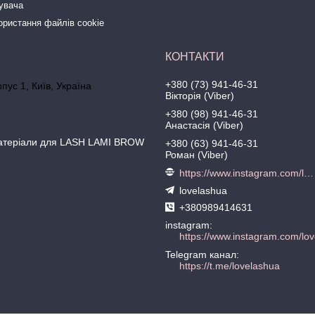
тувача
ористання файлів cookie
+380 (73) 941-46-31
рпус 1, Київ, Україна
Вікторія (Viber)
+380 (98) 941-46-31
Анастасія (Viber)
матеріали для LASH LAMI BROW
+380 (63) 941-46-31
Роман (Viber)
https://www.instagram.com/love.lash
lovelashua
+380989414631
instagram
https://www.instagram.com/lov
Telegram канал
https://t.me/lovelashua