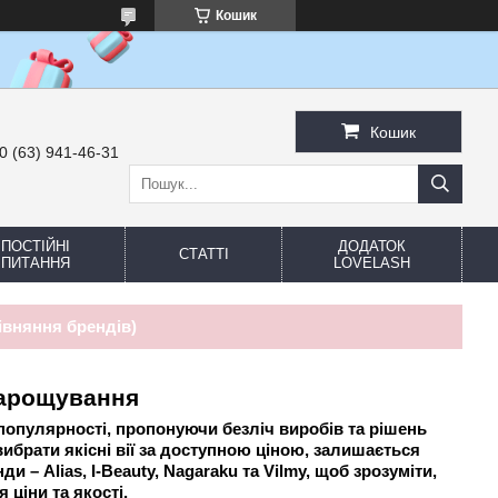
Кошик
Кошик
0 (63) 941-46-31
ПОСТІЙНІ
ДОДАТОК
СТАТТІ
ПИТАННЯ
LOVELASH
івняння брендів)
нарощування
опулярності, пропонуючи безліч виробів та рішень
ибрати якісні вії за доступною ціною, залишається
 – Alias, I-Beauty, Nagaraku та Vilmy, щоб зрозуміти,
ціни та якості.