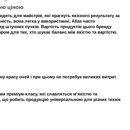
ою ціною
дходять для майстрів, які прагнуть якісного результату за
сть, вона легка у використанні. Alias ​​часто
ид штучних пучків. Вартість продуктів цього бренду
ром для тих, хто шукає баланс між якістю та вартістю.
ну красу очей і при цьому не потребує великих витрат.
ми преміум-класу, які славляться м'якістю та
н, що робить продукцію універсальною для різних технік