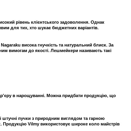
 високий рівень клієнтського задоволення. Однак
ивим для тих, хто шукає бюджетних варіантів.
Nagaraku висока гнучкість та натуральний блиск. За
вним вимогам до якості. Лешмейкери називають такі
кар'єру в нарощуванні. Можна придбати продукцію, що
 Ці штучні пучки з природним виглядом та гарною
к. Продукцію Vilmy використовує широке коло майстрів