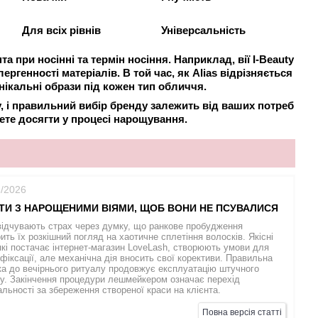
Для всіх рівнів
Універсальність
 при носінні та термін носіння. Наприклад, вії I-Beauty
ргенності матеріалів. В той час, як Alias відрізняється
ікальні образи під кожен тип обличчя.
, і правильний вибір бренду залежить від ваших потреб
чете досягти у процесі нарощування.
6/2026
ТИ З НАРОЩЕНИМИ ВІЯМИ, ЩОБ ВОНИ НЕ ПСУВАЛИСЯ
відчувають страх через думку, що ранкове пробудження
ить їх розкішний погляд на хаотичне сплетіння волосків. Якісні
які постачає інтернет-магазин LoveLash, створюють умови для
 фіксації, але механічна дія вносить свої корективи. Правильна
ка до вечірнього ритуалу продовжує експлуатацію штучного
у. Закінчення процедури лешмейкером означає перехід
альності за збереження створеної краси на клієнта.
Повна версія статті