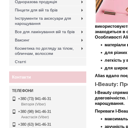
Одноразова продукція
Пінцети для вій та брів
Інструменти та аксесуари для
нарощування
використовують
знаходиться в с
Все для ламінування вій та брів
Особливості Ali
Ваксинг
матеріали 
Косметика по догляду за тілом,
для різних
обличчам, волоссям
легкість у
Статті
для широко
Alias ​​вдало п
Контакти
I-Beauty: П
I-Beauty спрям
довговічністю.
+380 (73) 941-46-31
нарощування.
Вікторія (Viber)
Переваги I-Beaut
+380 (98) 941-46-31
Анастасія (Viber)
максимальна
+380 (63) 941-46-31
зручність 