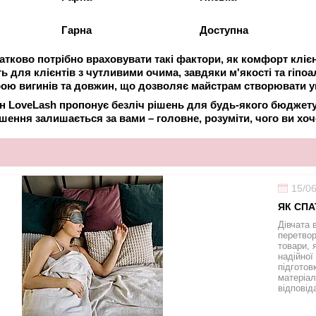
Гарна
Доступна
тково потрібно враховувати такі фактори, як комфорт клієнта
 для клієнтів з чутливими очима, завдяки м'якості та гіпоале
ю вигинів та довжин, що дозволяє майстрам створювати ун
ин LoveLash пропонує безліч рішень для будь-якого бюджету
ішення залишається за вами – головне, розуміти, чого ви хо
15/0
ЯК СПА
Дівчата 
перетвор
товари, 
надійної
підготов
матеріал
відповід