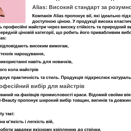
Alias: Високий стандарт за розумн
Компанія Alias ​​пропонує вії, які ідеально пі
доступною ціною. У продукції висока еластичні
 професійні майстри через високу стійкість та природний в
ередній ціновій категорії, що робить його привабливим вибо
as:
відповідають високим вимогам,
 технік нарощування,
 використанні навіть для новачків,
го кола майстрів
оєднує практичність та стиль. Продукція підкреслює натураль
рофесійний вибір для майстрів
ований на фахівців промисловості краси. Відомий своїми вія
 I-Beauty пропонує широкий вибір товщин, вигинів та довжи
y такі:
 м'якість і легкість вій,
роботи завдяки якісному кріпленню до стрічки,