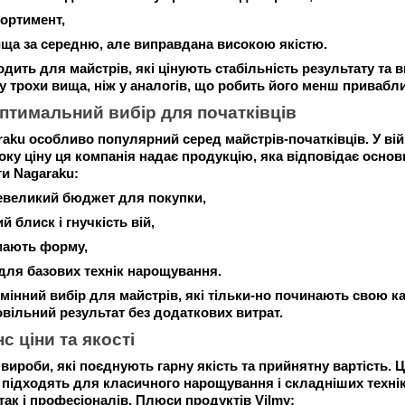
ортимент,
ища за середню, але виправдана високою якістю.
одить для майстрів, які цінують стабільність результату та
ty трохи вища, ніж у аналогів, що робить його менш привабл
птимальний вибір для початківців
aku особливо популярний серед майстрів-початківців. У вій 
оку ціну ця компанія надає продукцію, яка відповідає осно
ги Nagaraku:
евеликий бюджет для покупки,
 блиск і гнучкість вій,
мають форму,
для базових технік нарощування.
дмінний вибір для майстрів, які тільки-но починають свою 
овільний результат без додаткових витрат.
с ціни та якості
 вироби, які поєднують гарну якість та прийнятну вартість.
и підходять для класичного нарощування і складніших техні
 так і професіоналів. Плюси продуктів Vilmy: