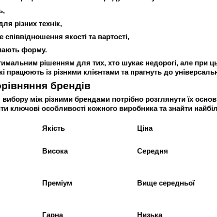
ь,
для різних технік,
 співвідношення якості та вартості,
мають форму.
имальним рішенням для тих, хто шукає недорогі, але при цьо
і працюють із різними клієнтами та прагнуть до універсальн
орівняння брендів
вибору між різними брендами потрібно розглянути їх основ
ити ключові особливості кожного виробника та знайти найбі
Якість
Ціна
Висока
Середня
Преміум
Вище середньої
Гарна
Низька