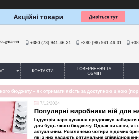
арощування
+380 (73) 941-46-31
+380 (98) 941-46-31
+38
ПОВЕРНЕННЯ ТА
АС
КОНТАКТИ
ОБМІН
якого бюджету – як отримати якість за доступною ціною (пор
7/12/2024
Популярні виробники вій для 
Індустрія нарощування продовжує набирати п
для будь-якого бюджету. Однак питання, як в
актуальним. Розглянемо чотири відомих бренди
які з них надають оптимальне співвідношення 