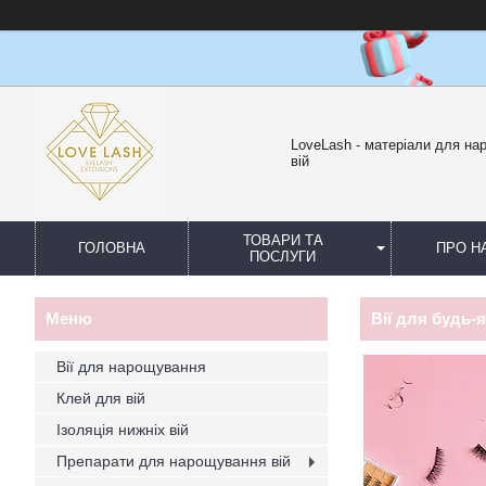
LoveLash - матеріали для н
вій
ТОВАРИ ТА
ГОЛОВНА
ПРО Н
ПОСЛУГИ
Вії для будь-
Вії для нарощування
Клей для вій
Ізоляція нижніх вій
Препарати для нарощування вій