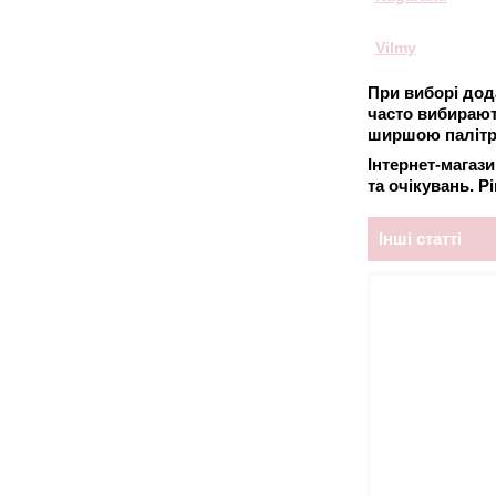
Vilmy
При виборі дода
часто вибирають
ширшою палітро
Інтернет-магаз
та очікувань. Р
Інші статті