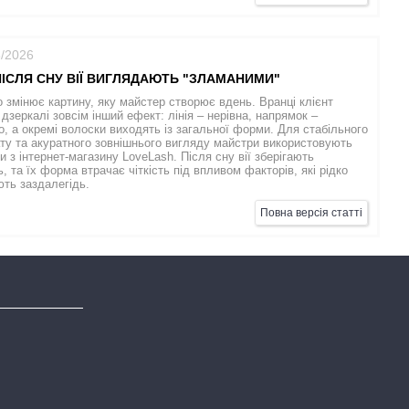
6/2026
ІСЛЯ СНУ ВІЇ ВИГЛЯДАЮТЬ "ЗЛАМАНИМИ"
о змінює картину, яку майстер створює вдень. Вранці клієнт
 дзеркалі зовсім інший ефект: лінія – нерівна, напрямок –
, а окремі волоски виходять із загальної форми. Для стабільного
ту та акуратного зовнішнього вигляду майстри використовують
и з інтернет-магазину LoveLash. Після сну вії зберігають
ть, та їх форма втрачає чіткість під впливом факторів, які рідко
ть заздалегідь.
Повна версія статті