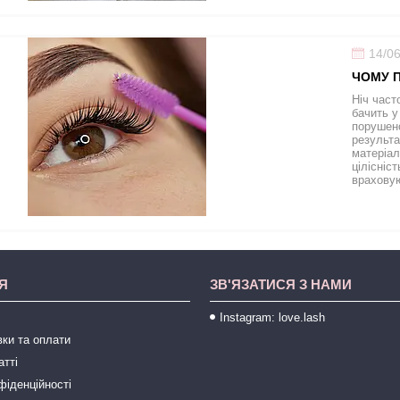
14/0
ЧОМУ П
Ніч част
бачить у
порушено
результа
матеріал
цілісніс
враховую
Я
ЗВ'ЯЗАТИСЯ З НАМИ
Instagram: love.lash
ки та оплати
атті
фіденційності