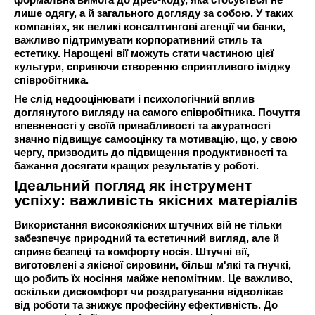
лише одягу, а й загального догляду за собою. У таких
компаніях, як великі консалтингові агенції чи банки,
важливо підтримувати корпоративний стиль та
естетику. Нарощені вії можуть стати частиною цієї
культури, сприяючи створенню сприятливого іміджу
співробітника.
Не слід недооцінювати і психологічний вплив
доглянутого вигляду на самого співробітника. Почуття
впевненості у своїй привабливості та акуратності
значно підвищує самооцінку та мотивацію, що, у свою
чергу, призводить до підвищення продуктивності та
бажання досягати кращих результатів у роботі.
Ідеальний погляд як інструмент
успіху: важливість якісних матеріалів
Використання високоякісних штучних вій не тільки
забезпечує природний та естетичний вигляд, але й
сприяє безпеці та комфорту носія. Штучні вії,
виготовлені з якісної сировини, більш м'які та гнучкі,
що робить їх носіння майже непомітним. Це важливо,
оскільки дискомфорт чи роздратування відволікає
від роботи та знижує професійну ефективність. До