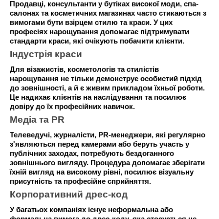
Продавці, консультанти у бутіках високої моди, спа-
салонах та косметичних магазинах часто стикаються з
вимогами бути взірцем стилю та краси. У цих
професіях нарощування допомагає підтримувати
стандарти краси, які очікують побачити клієнти.
Індустрія краси
Для візажистів, косметологів та стилістів
нарощування не тільки демонструє особистий підхід
до зовнішності, а й є живим прикладом їхньої роботи.
Це надихає клієнтів на наслідування та посилює
довіру до їх професійних навичок.
Медіа та PR
Телеведучі, журналісти, PR-менеджери, які регулярно
з'являються перед камерами або беруть участь у
публічних заходах, потребують бездоганного
зовнішнього вигляду. Процедура допомагає зберігати
їхній вигляд на високому рівні, посилює візуальну
присутність та професійне сприйняття.
Корпоративний дрес-код
У багатьох компаніях існує неформальна або
формальна вимога до дрес-коду, яка стосується не