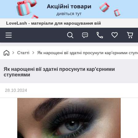
LoveLash - матеріали для нарощування вій
Статті
Як нарощені вії здатні просунути кар'єрними сту
Як нарощені вії здатні просунути кар'єрними
ступенями
28.10.2024