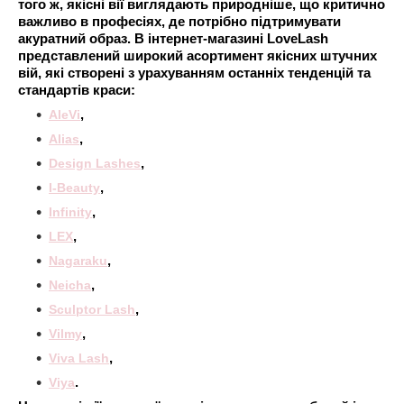
того ж, якісні вії виглядають природніше, що критично
важливо в професіях, де потрібно підтримувати
акуратний образ. В інтернет-магазині LoveLash
представлений широкий асортимент якісних штучних
вій, які створені з урахуванням останніх тенденцій та
стандартів краси:
AleVi
,
Alias
,
Design Lashes
,
I-Beauty
,
Infinity
,
LEX
,
Nagaraku
,
Neicha
,
Sculptor Lash
,
Vilmy
,
Viva Lash
,
Viya
.