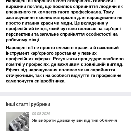
Нарощені вії хорошої якості створюють глибокий і
виразний погляд, що посилює сприйняття людини як
впевненого та компетентного професіонала. Тому
застосування якісних матеріалів для нарощування не
просто питання краси чи моди. Це вкладення у
професійний імідж, який суттєво впливає на кар'єрні
перспективи та загальне сприйняття особистості на
робочому місці.
Нарощені вії не просто елемент краси, а й важливий
інструмент кар'єрного зростання у певних
професійних сферах. Результати процедури особливо
помітні у професіях, де важливим є зовнішній вигляд.
Ефект від нарощування впливає як на сприйняття
оточуючими, так і на особисті відчуття та професійне
самопочуття співробітника.
Інші статті рубрики
09.08.2026
Як вибрати довжину вій під тип обличчя