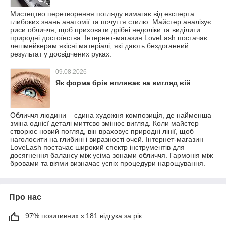
Мистецтво перетворення погляду вимагає від експерта
глибоких знань анатомії та почуття стилю. Майстер аналізує
риси обличчя, щоб приховати дрібні недоліки та виділити
природні достоїнства. Інтернет-магазин LoveLash постачає
лешмейкерам якісні матеріалі, які дають бездоганний
результат у досвідчених руках.
09.08.2026
Як форма брів впливає на вигляд вій
Обличчя людини – єдина художня композиція, де найменша
зміна однієї деталі миттєво змінює вигляд. Коли майстер
створює новий погляд, він враховує природні лінії, щоб
наголосити на глибині і виразності очей. Інтернет-магазин
LoveLash постачає широкий спектр інструментів для
досягнення балансу між усіма зонами обличчя. Гармонія між
бровами та віями визначає успіх процедури нарощування.
Про нас
97% позитивних з 181 відгука за рік