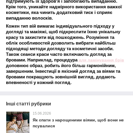
підтримують їх здоров'я і запобігають випаданню.
Крім того, уникайте надмірного використання важкої
косметики, яка чинить додатковий тиск і сприяє
випаданню волосків.
Кожен тип вій вимагає індивідуального підходу у
догляді та макіяжі, щоб підкреслити їхню унікальну
красу та захистити від пошкоджень. Розуміння та
облік особливостей дозволить вибрати найбільш
підходящі методи догляду та косметичні засоби.
Також сеанси краси часто включають догляд за
бровами. Наприклад, процедура
для ламінування брів
доповнює образ, робить його більш гармонійним,
завершеним. Інвестиції в якісний догляд за віями та
бровами покращують зовнішній вигляд, додають
впевненості у кожний погляд.
Інші статті рубрики
15.06.2026
Як спати з нарощеними віями, щоб вони не
псувалися