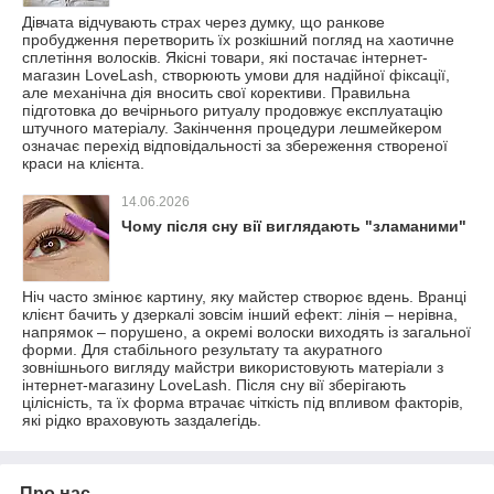
Дівчата відчувають страх через думку, що ранкове
пробудження перетворить їх розкішний погляд на хаотичне
сплетіння волосків. Якісні товари, які постачає інтернет-
магазин LoveLash, створюють умови для надійної фіксації,
але механічна дія вносить свої корективи. Правильна
підготовка до вечірнього ритуалу продовжує експлуатацію
штучного матеріалу. Закінчення процедури лешмейкером
означає перехід відповідальності за збереження створеної
краси на клієнта.
14.06.2026
Чому після сну вії виглядають "зламаними"
Ніч часто змінює картину, яку майстер створює вдень. Вранці
клієнт бачить у дзеркалі зовсім інший ефект: лінія – нерівна,
напрямок – порушено, а окремі волоски виходять із загальної
форми. Для стабільного результату та акуратного
зовнішнього вигляду майстри використовують матеріали з
інтернет-магазину LoveLash. Після сну вії зберігають
цілісність, та їх форма втрачає чіткість під впливом факторів,
які рідко враховують заздалегідь.
Про нас