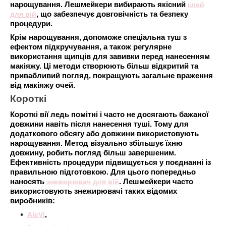
нарощування. Лешмейкери вибирають якісний
клей
для вій
, що забезпечує довговічність та безпеку
процедури.
Крім нарощування, допоможе спеціальна туш з
ефектом підкручування, а також регулярне
використання щипців для завивки перед нанесенням
макіяжу. Ці методи створюють більш відкритий та
привабливий погляд, покращують загальне враження
від макіяжу очей.
Короткі
Короткі вії ледь помітні і часто не досягають бажаної
довжини навіть після нанесення туші. Тому для
додаткового обсягу або довжини використовують
нарощування. Метод візуально збільшує їхню
довжину, робить погляд більш завершеним.
Ефективність процедури підвищується у поєднанні із
правильною підготовкою. Для цього попередньо
наносять
знежирювач для вій
. Лешмейкери часто
використовують знежирювачі таких відомих
виробників:
AleVi
,