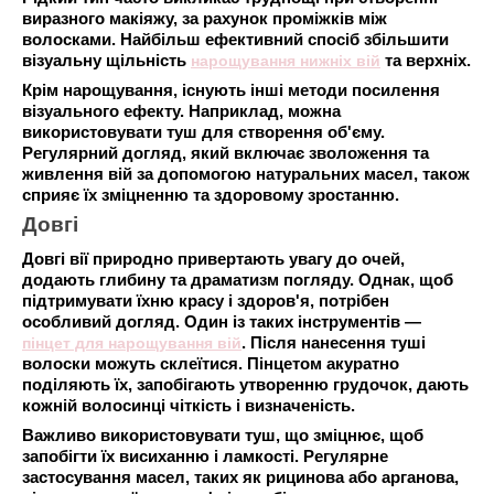
виразного макіяжу, за рахунок проміжків між
волосками. Найбільш ефективний спосіб збільшити
візуальну щільність
нарощування нижніх вій
та верхніх.
Крім нарощування, існують інші методи посилення
візуального ефекту. Наприклад, можна
використовувати туш для створення об'єму.
Регулярний догляд, який включає зволоження та
живлення вій за допомогою натуральних масел, також
сприяє їх зміцненню та здоровому зростанню.
Довгі
Довгі вії природно привертають увагу до очей,
додають глибину та драматизм погляду. Однак, щоб
підтримувати їхню красу і здоров'я, потрібен
особливий догляд. Один із таких інструментів —
пінцет для нарощування вій
. Після нанесення туші
волоски можуть склеїтися. Пінцетом акуратно
поділяють їх, запобігають утворенню грудочок, дають
кожній волосинці чіткість і визначеність.
Важливо використовувати туш, що зміцнює, щоб
запобігти їх висиханню і ламкості. Регулярне
застосування масел, таких як рицинова або арганова,