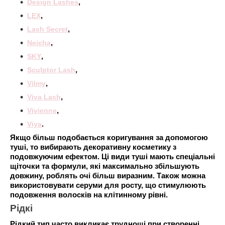
Design Lashes
,
LEX
,
Lash Secret
,
Neicha
,
SKY
,
Sculptor Lash
,
Vilmy
,
Viva Lash
,
Vivienne
,
Viya
.
Якщо більш подобається коригування за допомогою
туші, то вибирають декоративну косметику з
подовжуючим ефектом. Ці види туші мають спеціальні
щіточки та формули, які максимально збільшують
довжину, роблять очі більш виразним. Також можна
використовувати серуми для росту, що стимулюють
подовження волосків на клітинному рівні.
Рідкі
Рідкий тип часто викликає труднощі при створенні