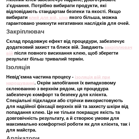
з'єднання. Потрібно вибирати продукти, які
відповідають стандартам безпеки та якості. Якщо
вибирати
клей для вій, ціна
якого більша, можна
гарантовано уникнути негативних наслідків для очей.
Закріплювач
Склад продовжує ефект від процедури, забезпечує
додатковий захист та блиск вій. Завдають
закріплювач
вій
після повного висихання клею, щоб зберегти
результат більш тривалий термін.
Ізоляція
Невід'ємна частина процесу -
ізоляція вій при
нарощуванні
. Окрім запобігання їх випадковому
склеюванню з верхнім рядом, ця процедура
забезпечує комфорт та безпеку для клієнта.
Спеціальні підкладки або стрічки використовують
для надійної фіксації верхніх вій та захисту шкіри від
попадання клею. Це не тільки покращує якість та
довговічність результату, а й створює умови для
максимально комфортної роботи як для клієнта, так і
для майстра.
Аплікатори