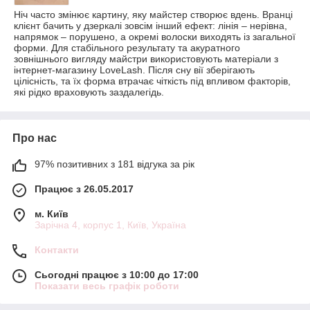
Ніч часто змінює картину, яку майстер створює вдень. Вранці
клієнт бачить у дзеркалі зовсім інший ефект: лінія – нерівна,
напрямок – порушено, а окремі волоски виходять із загальної
форми. Для стабільного результату та акуратного
зовнішнього вигляду майстри використовують матеріали з
інтернет-магазину LoveLash. Після сну вії зберігають
цілісність, та їх форма втрачає чіткість під впливом факторів,
які рідко враховують заздалегідь.
Про нас
97% позитивних з 181 відгука за рік
Працює з 26.05.2017
м. Київ
Зарічна 4, корпус 1, Київ, Україна
Контакти
Сьогодні працює з 10:00 до 17:00
Показати весь графік роботи