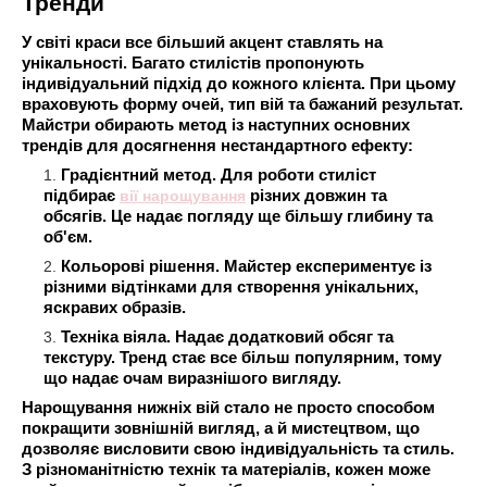
Тренди
У світі краси все більший акцент ставлять на
унікальності. Багато стилістів пропонують
індивідуальний підхід до кожного клієнта. При цьому
враховують форму очей, тип вій та бажаний результат.
Майстри обирають метод із наступних основних
трендів для досягнення нестандартного ефекту:
Градієнтний метод. Для роботи стиліст
підбирає
вії нарощування
різних довжин та
обсягів. Це надає погляду ще більшу глибину та
об'єм.
Кольорові рішення. Майстер експериментує із
різними відтінками для створення унікальних,
яскравих образів.
Техніка віяла. Надає додатковий обсяг та
текстуру. Тренд стає все більш популярним, тому
що надає очам виразнішого вигляду.
Нарощування нижніх вій стало не просто способом
покращити зовнішній вигляд, а й мистецтвом, що
дозволяє висловити свою індивідуальність та стиль.
З різноманітністю технік та матеріалів, кожен може