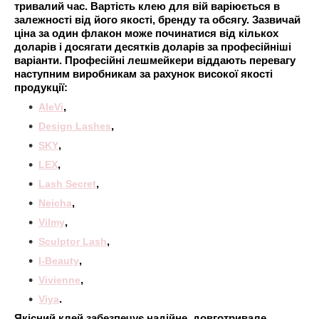
тривалий час. Вартість клею для вій варіюється в
залежності від його якості, бренду та обсягу. Зазвичай
ціна за один флакон може починатися від кількох
доларів і досягати десятків доларів за професійніші
варіанти. Професійні лешмейкери віддають перевагу
наступним виробникам за рахунок високої якості
продукції:
AleVi
,
Design Lashes
,
SKY
,
LEX
,
Lash Secret
,
Neicha
,
Vilmy
,
Sculptor Lash
,
I-Beauty
,
Vivienne
,
Viya
.
Якісний клей забезпечує надійне, довготривале