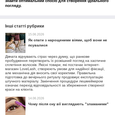
знайти оптимальний спосіб для створення ідеального
погляду.
Інші статті рубрики
15.06.2026
Як спати з нарощеними віями, щоб вони не
псувалися
Дівчата відчувають страх через думку, що ранкове
пробудження перетворить їх розкішний погляд на хаотичне
сплетіння волосків. Якісні товари, які постачає інтернет-
магазин LoveLash, створюють умови для надійної фіксації,
але механічна дія вносить свої корективи. Правильна
підготовка до вечірнього ритуалу продовжує експлуатацію
штучного матеріалу. Закінчення процедури лешмейкером
означає перехід відповідальності за збереження створеної
краси на клієнта.
14.06.2026
Чому після сну вії виглядають "зламаними"