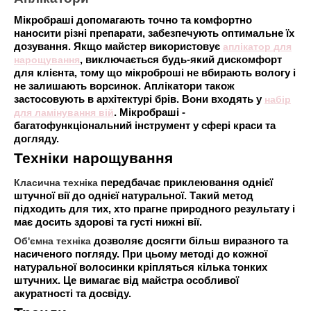
Мікробраші допомагають точно та комфортно
наносити різні препарати, забезпечують оптимальне їх
дозування. Якщо майстер використовує
аплікатор для
нарощування
, виключається будь-який дискомфорт
для клієнта, тому що мікроброші не вбирають вологу і
не залишають ворсинок. Аплікатори також
застосовують в архітектурі брів. Вони входять у
набір
для ламінування вій
. Мікробраші -
багатофункціональний інструмент у сфері краси та
догляду.
Техніки нарощування
Класична техніка
передбачає приклеювання однієї
штучної вії до однієї натуральної. Такий метод
підходить для тих, хто прагне природного результату і
має досить здорові та густі нижні вії.
Об'ємна техніка
дозволяє досягти більш виразного та
насиченого погляду. При цьому методі до кожної
натуральної волосинки кріпляться кілька тонких
штучних. Це вимагає від майстра особливої ​​
акуратності та досвіду.