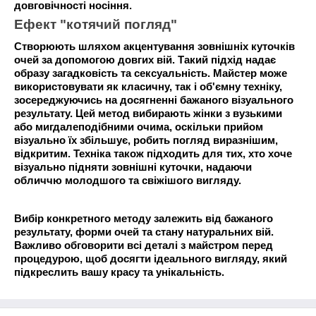
довговічності носіння.
Ефект "котячий погляд"
Створюють шляхом акцентування зовнішніх куточків
очей за допомогою довгих вій. Такий підхід надає
образу загадковість та сексуальність. Майстер може
використовувати як класичну, так і об'ємну техніку,
зосереджуючись на досягненні бажаного візуального
результату. Цей метод вибирають жінки з вузькими
або мигдалеподібними очима, оскільки прийом
візуально їх збільшує, робить погляд виразнішим,
відкритим. Техніка також підходить для тих, хто хоче
візуально підняти зовнішні куточки, надаючи
обличчю молодшого та свіжішого вигляду.
Вибір конкретного методу залежить від бажаного
результату, форми очей та стану натуральних вій.
Важливо обговорити всі деталі з майстром перед
процедурою, щоб досягти ідеального вигляду, який
підкреслить вашу красу та унікальність.