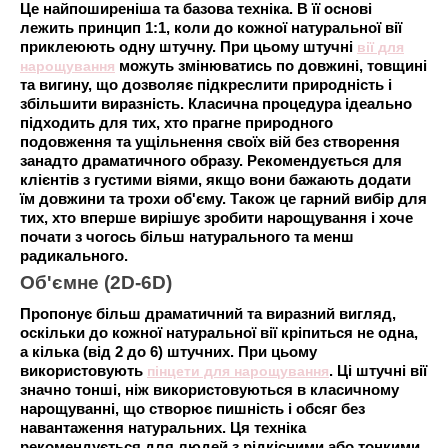
Це найпоширеніша та базова техніка. В її основі
лежить принцип 1:1, коли до кожної натуральної вії
приклеюють одну штучну. При цьому штучні
вії для
нарощування
можуть змінюватись по довжині, товщині
та вигину, що дозволяє підкреслити природність і
збільшити виразність. Класична процедура ідеально
підходить для тих, хто прагне природного
подовження та ущільнення своїх вій без створення
занадто драматичного образу. Рекомендується для
клієнтів з густими віями, якщо вони бажають додати
їм довжини та трохи об'єму. Також це гарний вибір для
тих, хто вперше вирішує зробити нарощування і хоче
почати з чогось більш натурального та менш
радикального.
Об'ємне (2D-6D)
Пропонує більш драматичний та виразний вигляд,
оскільки до кожної натуральної вії кріпиться не одна,
а кілька (від 2 до 6) штучних. При цьому
використовують
пінцети для нарощування
. Ці штучні вії
значно тонші, ніж використовуються в класичному
нарощуванні, що створює пишність і обсяг без
навантаження натуральних. Ця техніка
рекомендується для людей з рідкісними або тонкими