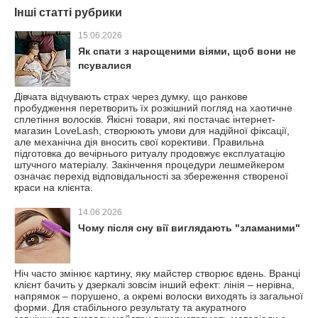
Інші статті рубрики
15.06.2026
Як спати з нарощеними віями, щоб вони не
псувалися
Дівчата відчувають страх через думку, що ранкове
пробудження перетворить їх розкішний погляд на хаотичне
сплетіння волосків. Якісні товари, які постачає інтернет-
магазин LoveLash, створюють умови для надійної фіксації,
але механічна дія вносить свої корективи. Правильна
підготовка до вечірнього ритуалу продовжує експлуатацію
штучного матеріалу. Закінчення процедури лешмейкером
означає перехід відповідальності за збереження створеної
краси на клієнта.
14.06.2026
Чому після сну вії виглядають "зламаними"
Ніч часто змінює картину, яку майстер створює вдень. Вранці
клієнт бачить у дзеркалі зовсім інший ефект: лінія – нерівна,
напрямок – порушено, а окремі волоски виходять із загальної
форми. Для стабільного результату та акуратного