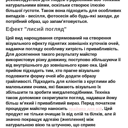
натуральними віями, оскільки створює ілюзію
більшої густоти. Також вона підходить для особливих
випадків - весілля, фотосесія або будь-які заходи, де
потрібний образ, що запам'ятовується.
Ефект "лисий погляд"
Цей вид нарощування спрямований на створення
візуального ефекту піднятих зовнішніх куточків очей,
надаючи погляду особливу хитрість і привабливість.
Для досягнення такого результату майстер
використовує різну довжину, поступово збільшуючи її
від внутрішнього до зовнішнього краю ока. Цей
прийом підходить тим, хто прагне візуально
подовжити форму очей або додати образу
грайливості. Підходить для клієнтів з круглими або
маленькими очима, які бажають візуально їх
збільшити та зробити мигдалеподібними. Техніка
також допоможе скоригувати погляд, надавши йому
більш м'який і привабливий вираз. Перед початком
процедури майстер наносить
праймер для вій
. Цей
продукт не тільки очищає їх від олій та білків, але й
значно покращує адгезію (зчеплення) між
натуральною вією та штучною, що сприяє