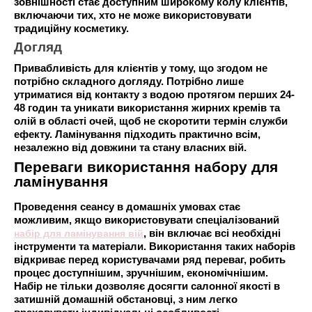
зовнішності стає доступним широкому колу клієнтів,
включаючи тих, хто не може використовувати
традиційну косметику.
Догляд
Привабливість для клієнтів у тому, що згодом не
потрібно складного догляду. Потрібно лише
утриматися від контакту з водою протягом перших 24-
48 годин та уникати використання жирних кремів та
олій в області очей, щоб не скоротити термін служби
ефекту. Ламінування підходить практично всім,
незалежно від довжини та стану власних вій.
Переваги використання набору для
ламінування
Проведення сеансу в домашніх умовах стає
можливим, якщо використовувати спеціалізований
набір для ламінування вій
, він включає всі необхідні
інструменти та матеріали. Використання таких наборів
відкриває перед користувачами ряд переваг, робить
процес доступнішим, зручнішим, економічнішим.
Набір не тільки дозволяє досягти салонної якості в
затишній домашній обстановці, з ним легко