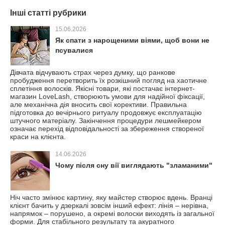
Інші статті рубрики
15.06.2026
Як спати з нарощеними віями, щоб вони не
псувалися
Дівчата відчувають страх через думку, що ранкове
пробудження перетворить їх розкішний погляд на хаотичне
сплетіння волосків. Якісні товари, які постачає інтернет-
магазин LoveLash, створюють умови для надійної фіксації,
але механічна дія вносить свої корективи. Правильна
підготовка до вечірнього ритуалу продовжує експлуатацію
штучного матеріалу. Закінчення процедури лешмейкером
означає перехід відповідальності за збереження створеної
краси на клієнта.
14.06.2026
Чому після сну вії виглядають "зламаними"
Ніч часто змінює картину, яку майстер створює вдень. Вранці
клієнт бачить у дзеркалі зовсім інший ефект: лінія – нерівна,
напрямок – порушено, а окремі волоски виходять із загальної
форми. Для стабільного результату та акуратного