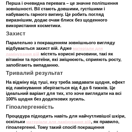
Перша і очевидна перевага – це значне поліпшення
зовнішності. Вії стають довшими, густішими і
набувають гарного вигину. Це робить погляд
виразнішим, додає очам блиск без щоденного
використання косметики.
Захист
Паралельно з покращенням зовнішнього вигляду
відбувається захист вій. Адже
матеріали для
ламінування вій
містять корисні речовини, такі як
вітаміни та протеїни, які зміцнюють, сприяють росту,
запобігають випаданню.
Тривалий результат
На відміну від туші, яку треба завдавати щодня, ефект
від ламінування зберігається від 4 до 6 тижнів. Це
ідеальний варіант для тих, хто хоче виглядати на всі
100% щодня без додаткових зусиль.
Гіпоалергенність
Процедура підходить навіть для найчутливішої шкіри,
оскільки
матеріали для ламінування вій
, як правило,
гіпоалергенні. Тому такий спосіб покращення