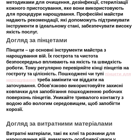
методиками для очищення, дезінфекції, стерилізації
кожного пристосування, яке вони використовують
для процедури нарощування. Професійні майстри
надають рекомендації, які допоможуть підтримувати
інструменти в ідеальному стані, забезпечувати високу
якість послуг.
Догляд за пінцетами
Пінцети – це основні інструменти майстра з
нарощування вій. Їх гострота та чистота
безпосередньо впливають на якість та швидкість
роботи. Тому регулярно перевіряйте кінці пінцетів на
гостроту та цілісність. Пошкоджені чи тупі
пінцети для
нарощування
треба замінити чи віддати на
заточування. Обов'язково використовуйте захисні
ковпачки для запобігання пошкодженню робочих
поверхонь пінцетів. Уникайте тривалого контакту з
водою або вологим середовищем, щоб запобігти
корозії.
Догляд за витратними матеріалами
Витратні матеріали, такі як клеї та розчини для
нарощування вій, вимагають особливої ​​уваги у