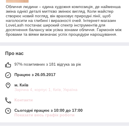
Обличчя людини – єдина художня композиція, де найменша
зміна однієї деталі миттєво змінює вигляд. Коли майстер
створює новий погляд, він враховує природні лінії, щоб
наголосити на глибині і виразності очей. Інтернет-магазин
LoveLash постачає широкий спектр інструментів для
досягнення балансу між усіма зонами обличчя. Гармонія між
бровами та віями визначає успіх процедури нарощування.
Про нас
97% позитивних з 181 відгука за рік
Працює з 26.05.2017
м. Київ
Зарічна 4, корпус 1, Київ, Україна
Контакти
Сьогодні працює з 10:00 до 17:00
Показати весь графік роботи