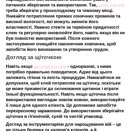
питаннях зберігання та використання. Так,
клей для вій
треба зберігати у прохолодному та темному місці.
Уникайте потрапляння прямих сонячних променів та
високої вологості, які можуть змінити його
властивості. Уважно стежте за терміном придатності
клею та регулярно оновлюйте його, навіть якщо він не
був повністю використаний. Після кожного
застосування очищайте наконечник ковпачка, щоб
запобігти його висиханню та утворенню грудок.
Догляд за щіточкою
Навіть якщо
щіточки для вій
- одноразові, з ними
потрібно правильно поводитися. Адже від цього
залежить гігієна та якість процедури. Намагайтеся не
допускати, щоб клей потрапляв на щіточку, оскільки
це може призвести до склеювання щетинок і втрати
їхньої функціональності. Навіть якщо щіточка після
використання виглядає зовсім новою, використовуйте
її лише для одного клієнта. Це допоможе запобігти
перехресному зараженню. До використання зберігайте
щіточки в гігієнічній, сухій та чистій упаковці.
Догляд за інструментарієм для нарощування вій – це
не тільки безпека та здоров'я клієнтів, а й