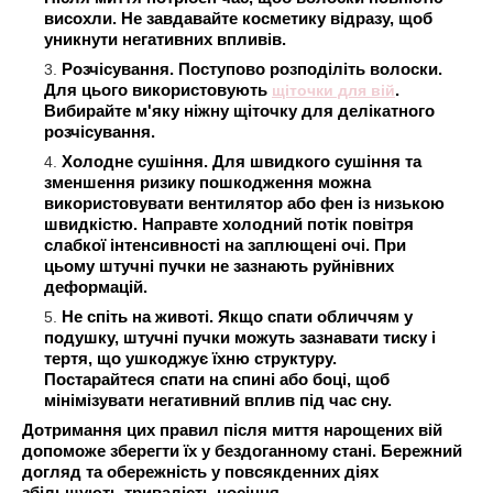
висохли. Не завдавайте косметику відразу, щоб
уникнути негативних впливів.
Розчісування. Поступово розподіліть волоски.
Для цього використовують
щіточки для вій
.
Вибирайте м'яку ніжну щіточку для делікатного
розчісування.
Холодне сушіння. Для швидкого сушіння та
зменшення ризику пошкодження можна
використовувати вентилятор або фен із низькою
швидкістю. Направте холодний потік повітря
слабкої інтенсивності на заплющені очі. При
цьому штучні пучки не зазнають руйнівних
деформацій.
Не спіть на животі. Якщо спати обличчям у
подушку, штучні пучки можуть зазнавати тиску і
тертя, що ушкоджує їхню структуру.
Постарайтеся спати на спині або боці, щоб
мінімізувати негативний вплив під час сну.
Дотримання цих правил після миття нарощених вій
допоможе зберегти їх у бездоганному стані. Бережний
догляд та обережність у повсякденних діях
збільшують тривалість носіння.