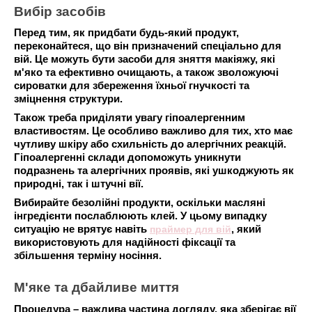
Вибір засобів
Перед тим, як придбати будь-який продукт,
переконайтеся, що він призначений спеціально для
вій. Це можуть бути засоби для зняття макіяжу, які
м'яко та ефективно очищають, а також зволожуючі
сироватки для збереження їхньої гнучкості та
зміцнення структури.
Також треба приділяти увагу гіпоалергенним
властивостям. Це особливо важливо для тих, хто має
чутливу шкіру або схильність до алергічних реакцій.
Гіпоалергенні склади допоможуть уникнути
подразнень та алергічних проявів, які ушкоджують як
природні, так і штучні вії.
Вибирайте безолійні продукти, оскільки масляні
інгредієнти послаблюють клей. У цьому випадку
ситуацію не врятує навіть
праймер для вій
, який
використовують для надійності фіксації та
збільшення терміну носіння.
М'яке та дбайливе миття
Процедура – ​​важлива частина догляду, яка зберігає вії