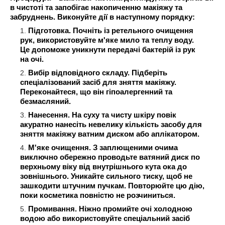
в чистоті та запобігає накопиченню макіяжу та
забруднень. Виконуйте дії в наступному порядку:
Підготовка. Почніть із ретельного очищення
рук, використовуйте м'яке мило та теплу воду.
Це допоможе уникнути передачі бактерій із рук
на очі.
Вибір відповідного складу. Підберіть
спеціалізований засіб для зняття макіяжу.
Переконайтеся, що він гіпоалергенний та
безмасляний.
Нанесення. На суху та чисту шкіру повік
акуратно нанесіть невелику кількість засобу для
зняття макіяжу ватним диском або аплікатором.
М'яке очищення. З заплющеними очима
виключно обережно проводьте ватяний диск по
верхньому віку від внутрішнього кута ока до
зовнішнього. Уникайте сильного тиску, щоб не
зашкодити штучним пучкам. Повторюйте цю дію,
поки косметика повністю не розчиниться.
Промивання. Ніжно промийте очі холодною
водою або використовуйте спеціальний засіб