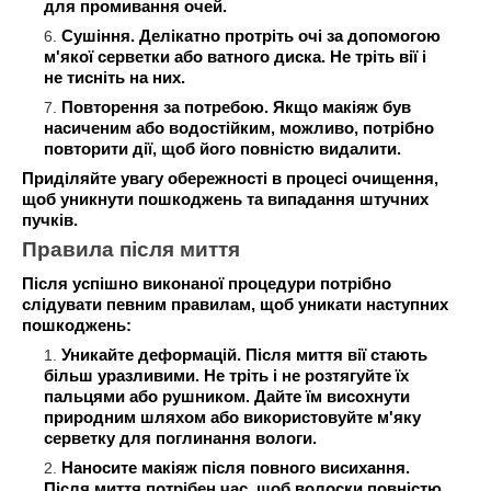
для промивання очей.
Сушіння. Делікатно протріть очі за допомогою
м'якої серветки або ватного диска. Не тріть вії і
не тисніть на них.
Повторення за потребою. Якщо макіяж був
насиченим або водостійким, можливо, потрібно
повторити дії, щоб його повністю видалити.
Приділяйте увагу обережності в процесі очищення,
щоб уникнути пошкоджень та випадання штучних
пучків.
Правила після миття
Після успішно виконаної процедури потрібно
слідувати певним правилам, щоб уникати наступних
пошкоджень:
Уникайте деформацій. Після миття вії стають
більш уразливими. Не тріть і не розтягуйте їх
пальцями або рушником. Дайте їм висохнути
природним шляхом або використовуйте м'яку
серветку для поглинання вологи.
Наносите макіяж після повного висихання.
Після миття потрібен час, щоб волоски повністю