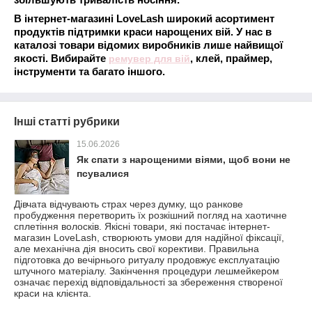
В інтернет-магазині LoveLash широкий асортимент
продуктів підтримки краси нарощених вій. У нас в
каталозі товари відомих виробників лише найвищої
якості. Вибирайте
ремувер для вій
, клей, праймер,
інструменти та багато іншого.
Інші статті рубрики
15.06.2026
Як спати з нарощеними віями, щоб вони не
псувалися
Дівчата відчувають страх через думку, що ранкове
пробудження перетворить їх розкішний погляд на хаотичне
сплетіння волосків. Якісні товари, які постачає інтернет-
магазин LoveLash, створюють умови для надійної фіксації,
але механічна дія вносить свої корективи. Правильна
підготовка до вечірнього ритуалу продовжує експлуатацію
штучного матеріалу. Закінчення процедури лешмейкером
означає перехід відповідальності за збереження створеної
краси на клієнта.