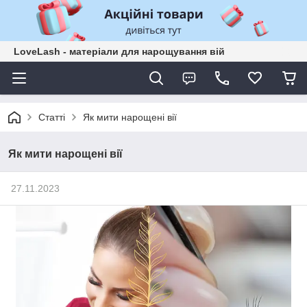
LoveLash - матеріали для нарощування вій
Статті
Як мити нарощені вії
Як мити нарощені вії
27.11.2023