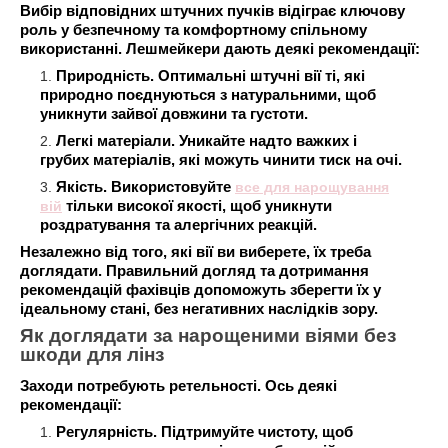
Вибір відповідних штучних пучків відіграє ключову
роль у безпечному та комфортному спільному
використанні. Лешмейкери дають деякі рекомендації:
Природність. Оптимальні штучні вії ті, які
природно поєднуються з натуральними, щоб
уникнути зайвої довжини та густоти.
Легкі матеріали. Уникайте надто важких і
грубих матеріалів, які можуть чинити тиск на очі.
Якість. Використовуйте
все для нарощування
вій
тільки високої якості, щоб уникнути
роздратування та алергічних реакцій.
Незалежно від того, які вії ви виберете, їх треба
доглядати. Правильний догляд та дотримання
рекомендацій фахівців допоможуть зберегти їх у
ідеальному стані, без негативних наслідків зору.
Як доглядати за нарощеними віями без
шкоди для лінз
Заходи потребують ретельності. Ось деякі
рекомендації:
Регулярність. Підтримуйте чистоту, щоб