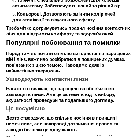
Торичні. Спеціально розроблені для корекції
астигматизму. Забезпечують ясний та рівний зір.
Кольорові. Дозволяють змінити колір очей
для стилізації та візуального ефекту.
Треба чітко дотримуватись правил носіння контактних
лінз для підтримки комфорту та здоров'я очей.
Популярні побоювання та помилки
Перед тим як почати спільне використання нарощених
вій і лінз, важливо розібратися в поширених думках,
пов'язаних з цією темою. Наводимо деякі з
найчастіших тверджень.
Ушкоджують контактні лінзи
Багато хто вважає, що нарощені вії обов'язково
зашкодять лінзи. Але це залежить від їх вибору,
акуратності процедури та подальшого догляду.
Це несумісно
Дехто стверджує, що спільне носіння в принципі
неможливе, але насправді дотримання правил та
заходів безпеки це допускають.