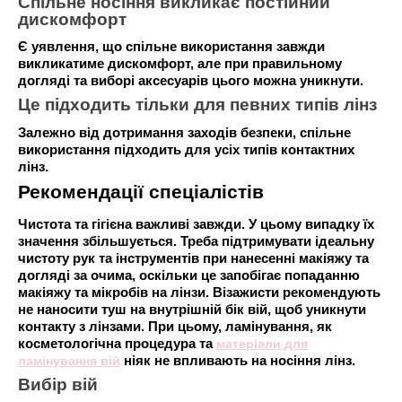
Спільне носіння викликає постійний
дискомфорт
Є уявлення, що спільне використання завжди
викликатиме дискомфорт, але при правильному
догляді та виборі аксесуарів цього можна уникнути.
Це підходить тільки для певних типів лінз
Залежно від дотримання заходів безпеки, спільне
використання підходить для усіх типів контактних
лінз.
Рекомендації спеціалістів
Чистота та гігієна важливі завжди. У цьому випадку їх
значення збільшується. Треба підтримувати ідеальну
чистоту рук та інструментів при нанесенні макіяжу та
догляді за очима, оскільки це запобігає попаданню
макіяжу та мікробів на лінзи. Візажисти рекомендують
не наносити туш на внутрішній бік вій, щоб уникнути
контакту з лінзами. При цьому, ламінування, як
косметологічна процедура та
матеріали для
ламінування вій
ніяк не впливають на носіння лінз.
Вибір вій