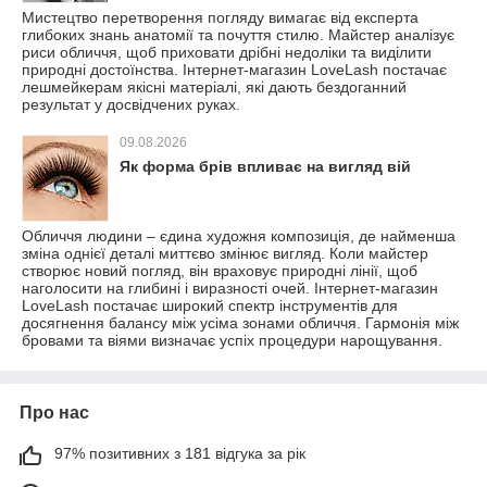
Мистецтво перетворення погляду вимагає від експерта
глибоких знань анатомії та почуття стилю. Майстер аналізує
риси обличчя, щоб приховати дрібні недоліки та виділити
природні достоїнства. Інтернет-магазин LoveLash постачає
лешмейкерам якісні матеріалі, які дають бездоганний
результат у досвідчених руках.
09.08.2026
Як форма брів впливає на вигляд вій
Обличчя людини – єдина художня композиція, де найменша
зміна однієї деталі миттєво змінює вигляд. Коли майстер
створює новий погляд, він враховує природні лінії, щоб
наголосити на глибині і виразності очей. Інтернет-магазин
LoveLash постачає широкий спектр інструментів для
досягнення балансу між усіма зонами обличчя. Гармонія між
бровами та віями визначає успіх процедури нарощування.
Про нас
97% позитивних з 181 відгука за рік