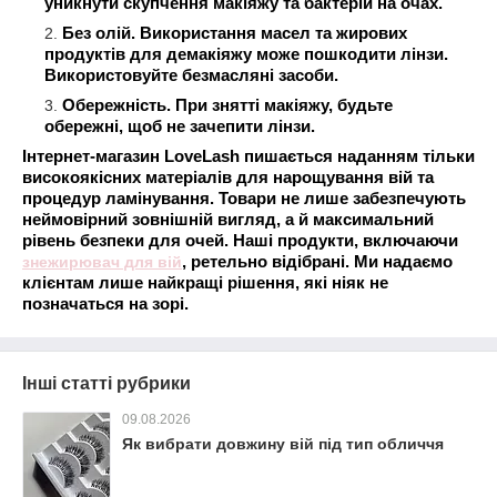
уникнути скупчення макіяжу та бактерій на очах.
Без олій. Використання масел та жирових
продуктів для демакіяжу може пошкодити лінзи.
Використовуйте безмасляні засоби.
Обережність. При знятті макіяжу, будьте
обережні, щоб не зачепити лінзи.
Інтернет-магазин LoveLash пишається наданням тільки
високоякісних матеріалів для нарощування вій та
процедур ламінування. Товари не лише забезпечують
неймовірний зовнішній вигляд, а й максимальний
рівень безпеки для очей. Наші продукти, включаючи
знежирювач для вій
, ретельно відібрані. Ми надаємо
клієнтам лише найкращі рішення, які ніяк не
позначаться на зорі.
Інші статті рубрики
09.08.2026
Як вибрати довжину вій під тип обличчя