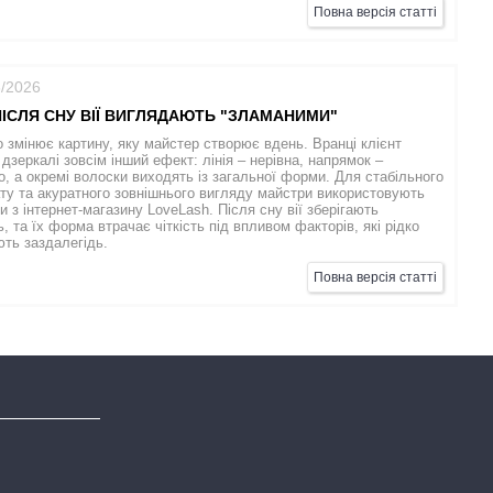
Повна версія статті
6/2026
ІСЛЯ СНУ ВІЇ ВИГЛЯДАЮТЬ "ЗЛАМАНИМИ"
о змінює картину, яку майстер створює вдень. Вранці клієнт
 дзеркалі зовсім інший ефект: лінія – нерівна, напрямок –
, а окремі волоски виходять із загальної форми. Для стабільного
ту та акуратного зовнішнього вигляду майстри використовують
и з інтернет-магазину LoveLash. Після сну вії зберігають
ть, та їх форма втрачає чіткість під впливом факторів, які рідко
ть заздалегідь.
Повна версія статті