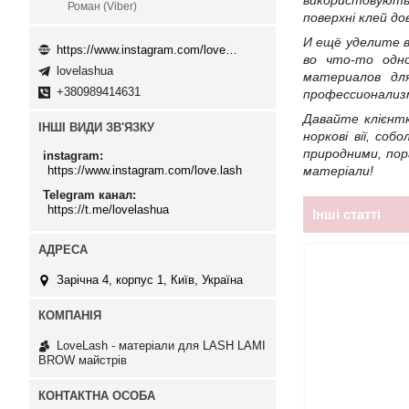
використовують 
Роман (Viber)
поверхні клей до
И ещё уделите 
https://www.instagram.com/love.lash
во что-то одн
lovelashua
материалов дл
+380989414631
профессионализ
Давайте клієнтк
ІНШІ ВИДИ ЗВ'ЯЗКУ
норкові вії, со
природними, пор
instagram
матеріали!
https://www.instagram.com/love.lash
Telegram канал
https://t.me/lovelashua
Інші статті
Зарічна 4, корпус 1, Київ, Україна
LoveLash - матеріали для LASH LAMI
BROW майстрів