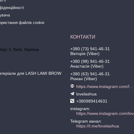
атті
фіденційності
тувача
ористання файлів cookie
+380 (73) 941-46-31
рпус 1, Київ, Україна
Вікторія (Viber)
+380 (98) 941-46-31
Анастасія (Viber)
матеріали для LASH LAMI BROW
+380 (63) 941-46-31
Роман (Viber)
https://www.instagram.com/love.lash
lovelashua
+380989414631
instagram
https://www.instagram.com/lov
Telegram канал
https://t.me/lovelashua