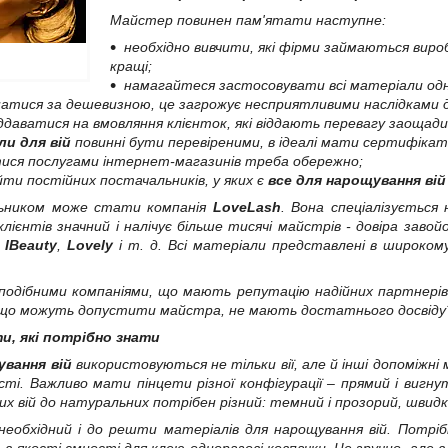
Майстер повинен пам'ятати наступне:
необхідно вивчити, які фірми займаються вир
кращі;
намагайтеся застосовувати всі матеріали одніє
атися за дешевизною, це загрожує несприятливими наслідками дл
ддаватися на вмовляння клієнток, які віддають перевагу заоща
ли для вій
повинні бути перевіреними, в ідеалі мати сертифікат
ися послугами інтернет-магазинів треба обережно;
ти постійних постачальників, у яких є
все для нарощування вій
ьником може стати компанія
LoveLash
. Вона спеціалізується
ї клієнтів значний і налічує більше тисячі майстрів - довіра заво
,
IBeauty
,
Lovely
і т. д. Всі матеріали представлені в широко
подібними компаніями, що мають репутацію надійних партнерів,
 що можуть допустити майстра, не мають достатнього досвіду
и, які потрібно знати
вання вій
використовуються не тільки вії, але й інші допоміжні
ості. Важливо мати пінцети різної конфігурації – прямий і вигн
х вій до натуральних потрібен різний: темний і прозорий, швидко
 необхідний і до решти матеріалів для нарощування вій. Потр