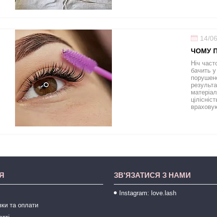
14/0
ЧОМУ П
Ніч част
бачить у
порушено
результа
матеріал
цілісніс
враховую
Я
ЗВ'ЯЗАТИСЯ З НАМИ
Instagram: love.lash
ки та оплати