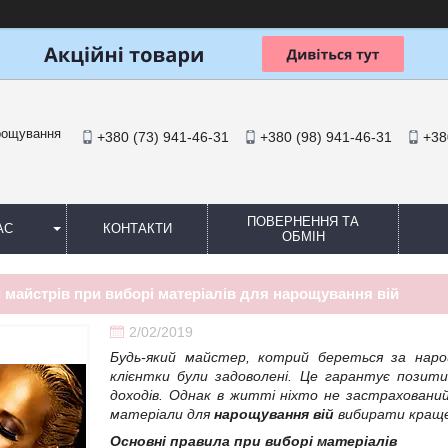
арощування
+380 (73) 941-46-31
+380 (98) 941-46-31
+38
ПОВЕРНЕННЯ ТА
АС
КОНТАКТИ
ОБМІН
 майстрів при виборі матеріалів для нарощування вій
2/02/2019
Будь-який майстер, котрий береться за наро
клієнтки були задоволені. Це гарантує позити
доходів. Однак в житті ніхто не застрахований
матеріали для
нарощування вій
вибирати краще
Основні правила при виборі матеріалів