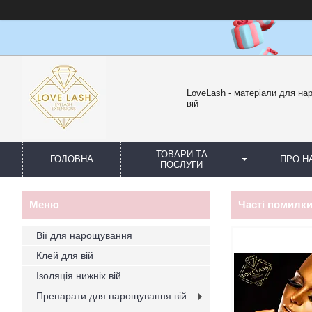
LoveLash - матеріали для н
вій
ТОВАРИ ТА
ГОЛОВНА
ПРО Н
ПОСЛУГИ
Часті помилки
Вії для нарощування
Клей для вій
Ізоляція нижніх вій
Препарати для нарощування вій