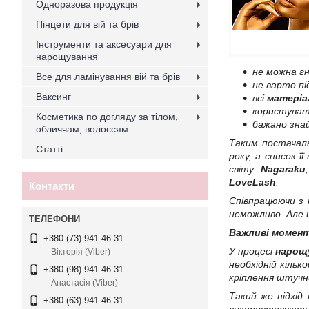
Одноразова продукція
Пінцети для вій та брів
Інструменти та аксесуари для
нарощування
не можна гн
Все для ламінування вій та брів
не варто пі
Ваксинг
всі
матеріа
користуват
Косметика по догляду за тілом,
бажано знай
обличчам, волоссям
Таким постачал
Статті
року, а список ї
світу:
Nagaraku
LoveLash
.
Контакти
Співпрацюючи з 
неможливо. Але
Важливі момент
+380 (73) 941-46-31
У процесі
нарощу
Вікторія (Viber)
необхідній кільк
+380 (98) 941-46-31
кріплення штучни
Анастасія (Viber)
Такий же підхід
+380 (63) 941-46-31