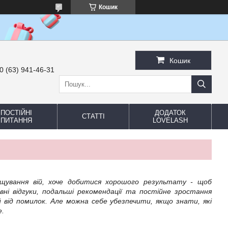
Кошик
Кошик
0 (63) 941-46-31
ПОСТІЙНІ
ДОДАТОК
СТАТТІ
ПИТАННЯ
LOVELASH
щування вій, хоче добитися хорошого результату - щоб
вні відгуки, подальші рекомендації та постійне зростання
 від помилок. Але можна себе убезпечити, якщо знати, які
.