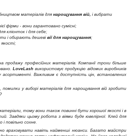
обництвом матеріалів для
нарощування вій,
і вибрати
ї фірми - вони гарантовано сумісні;
я клієнток і для себе;
дити і обирають дешеві
вії для нарощування
;
 якості;
 на продажу професійних матеріалів. Компанії трохи більше
йовано.
LoveLash
використовує продукцію відомих виробників
му асортименті. Важливим є доступність цін, встановлених
 помилки у виборі матеріалів для нарощування вій зробити
?
 матеріали, тому вони також повинні бути хорошої якості і в
утий. Завдяки цьому робота з віями буде ювелірної. Клей для
 і повільно сохне.
ібно враховувати навіть найменші нюанси. Багато майстри