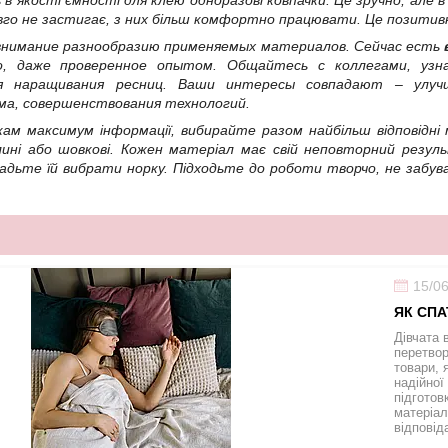
в якості ємності для клею одноразові ковпачки. Це зручно, але 
вго не застигає, з них більш комфортно працювати. Це позитивно 
внимание разнообразию применяемых материалов. Сейчас есть
о, даже проверенное опытом. Общайтесь с коллегами, узн
я наращивания ресниц. Ваши интересы совпадают – улуч
ма, совершенствования технологий.
ам максимум інформації, вибирайте разом найбільш відповідні
болині або шовкові. Кожен матеріал має свій неповторний резу
адьте їй вибрати норку. Підходьте до роботи творчо, не забува
15/0
ЯК СПА
Дівчата 
перетвор
товари, 
надійної
підготов
матеріал
відповід