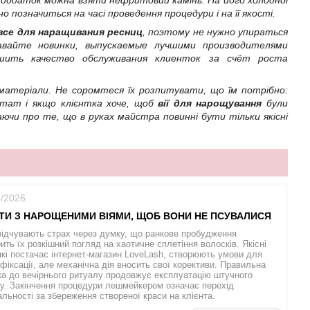
в додаток можна взяти нефритовий камінь. На його холодної
позначиться на часі проведення процедури і на її якості.
все для наращивания ресниц
, поэтому не нужно упираться
авайте новинки, выпускаемые лучшими производителями
шить качество обслуживания клиенток за счёт роста
 матеріали. Не соромтеся їх розпитувати, що їм потрібно:
льтат і якщо клієнтка хоче, щоб
вії для нарощування
були
ючи про те, що в руках майстра повинні бути тільки якісні
6/2026
ТИ З НАРОЩЕНИМИ ВІЯМИ, ЩОБ ВОНИ НЕ ПСУВАЛИСЯ
відчувають страх через думку, що ранкове пробудження
ить їх розкішний погляд на хаотичне сплетіння волосків. Якісні
які постачає інтернет-магазин LoveLash, створюють умови для
 фіксації, але механічна дія вносить свої корективи. Правильна
ка до вечірнього ритуалу продовжує експлуатацію штучного
у. Закінчення процедури лешмейкером означає перехід
альності за збереження створеної краси на клієнта.