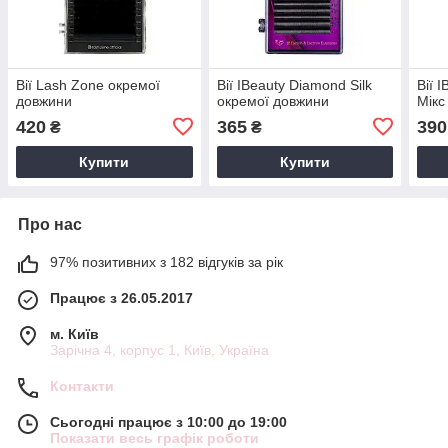
Вії Lash Zone окремої
Вії IBeauty Diamond Silk
Вії 
довжини
окремої довжини
Мікс
420
365
390
₴
₴
Купити
Купити
Про нас
97% позитивних з 182 відгуків за рік
Працює з 26.05.2017
м. Київ
Зарічна 4, корпус 1, Київ, Україна
Контакти
Сьогодні працює з 10:00 до 19:00
Показати весь графік роботи