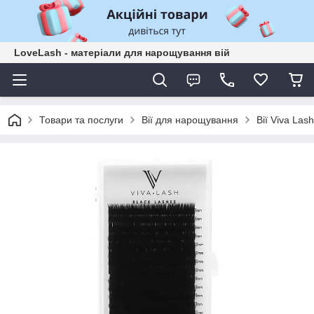
LoveLash - матеріали для нарощування вій
Товари та послуги
Вії для нарощування
Вії Viva Las